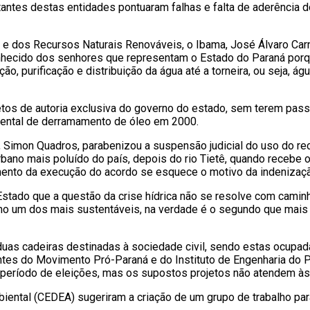
ntes destas entidades pontuaram falhas e falta de aderência do
 e dos Recursos Naturais Renováveis, o Ibama, José Álvaro Carne
hecido dos senhores que representam o Estado do Paraná porque
, purificação e distribuição da água até a torneira, ou seja, ág
tos de autoria exclusiva do governo do estado, sem terem pas
mbiental de derramamento de óleo em 2000.
ia, Simon Quadros, parabenizou a suspensão judicial do uso do r
 urbano mais poluído do país, depois do rio Tietê, quando recebe
nto da execução do acordo se esquece o motivo da indenização, 
tado que a questão da crise hídrica não se resolve com caminh
o um dos mais sustentáveis, na verdade é o segundo que mais de
as cadeiras destinadas à sociedade civil, sendo estas ocupadas
tes do Movimento Pró-Paraná e do Instituto de Engenharia do P
período de eleições, mas os supostos projetos não atendem às
ental (CEDEA) sugeriram a criação de um grupo de trabalho par