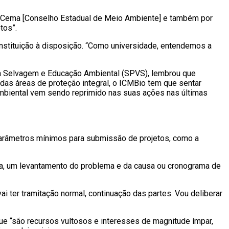
ao Cema [Conselho Estadual de Meio Ambiente] e também por
tos”.
nstituição à disposição. “Como universidade, entendemos a
da Selvagem e Educação Ambiental (SPVS), lembrou que
das áreas de proteção integral, o ICMBio tem que sentar
 Ambiental vem sendo reprimido nas suas ações nas últimas
 parâmetros mínimos para submissão de projetos, como a
ada, um levantamento do problema e da causa ou cronograma de
i ter tramitação normal, continuação das partes. Vou deliberar
que “são recursos vultosos e interesses de magnitude ímpar,