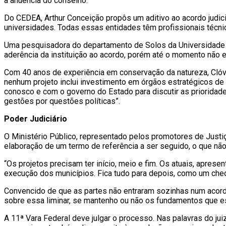
a anuência do conselho.
Do CEDEA, Arthur Conceição propôs um aditivo ao acordo judic
universidades. Todas essas entidades têm profissionais técn
Uma pesquisadora do departamento de Solos da Universidade Fe
aderência da instituição ao acordo, porém até o momento não e
Com 40 anos de experiência em conservação da natureza, Cló
nenhum projeto inclui investimento em órgãos estratégicos de
conosco e com o governo do Estado para discutir as prioridade
gestões por questões políticas”.
Poder Judiciário
O Ministério Público, representado pelos promotores de Justi
elaboração de um termo de referência a ser seguido, o que não 
“Os projetos precisam ter início, meio e fim. Os atuais, apr
execução dos municípios. Fica tudo para depois, como um cheq
Convencido de que as partes não entraram sozinhas num acordo,
sobre essa liminar, se mantenho ou não os fundamentos que es
A 11ª Vara Federal deve julgar o processo. Nas palavras do ju