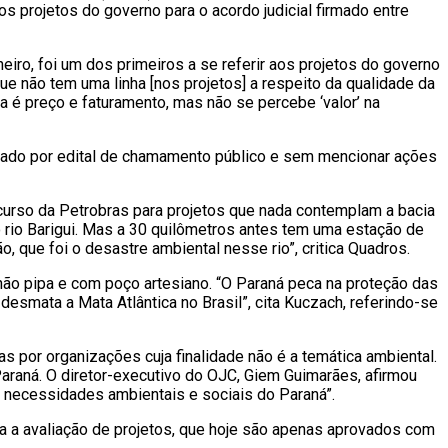
s projetos do governo para o acordo judicial firmado entre
iro, foi um dos primeiros a se referir aos projetos do governo
 não tem uma linha [nos projetos] a respeito da qualidade da
ua é preço e faturamento, mas não se percebe ‘valor’ na
sado por edital de chamamento público e sem mencionar ações
ecurso da Petrobras para projetos que nada contemplam a bacia
 o rio Barigui. Mas a 30 quilômetros antes tem uma estação de
que foi o desastre ambiental nesse rio”, critica Quadros.
ão pipa e com poço artesiano. “O Paraná peca na proteção das
smata a Mata Atlântica no Brasil”, cita Kuczach, referindo-se
 por organizações cuja finalidade não é a temática ambiental.
araná. O diretor-executivo do OJC, Giem Guimarães, afirmou
 necessidades ambientais e sociais do Paraná”.
a a avaliação de projetos, que hoje são apenas aprovados com