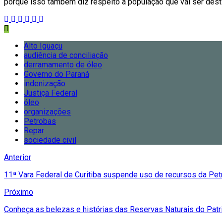
porque isso também diz respeito à população que vai ser destin
Alto Iguaçu
audiência de conciliação
derramamento de óleo
Governo do Paraná
indenização
Justiça Federal
óleo
organizações
Petrobas
Repar
sociedade civil
Anterior
11ª Vara Federal de Curitiba suspende uso de recursos da Pe
Próximo
Conheça as belezas e histórias das Reservas Naturais do Patri