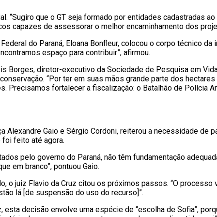
ial. “Sugiro que o GT seja formado por entidades cadastradas 
icos capazes de assessorar o melhor encaminhamento dos proje
deral do Paraná, Eloana Bonfleur, colocou o corpo técnico da i
ncontramos espaço para contribuir”, afirmou.
vis Borges, diretor-executivo da Sociedade de Pesquisa em Vi
 conservação. “Por ter em suas mãos grande parte dos hectares 
s. Precisamos fortalecer a fiscalização: o Batalhão de Polícia
ça Alexandre Gaio e Sérgio Cordoni, reiterou a necessidade de
foi feito até agora.
esentados pelo governo do Paraná, não têm fundamentação adequ
ue em branco”, pontuou Gaio.
 o juiz Flavio da Cruz citou os próximos passos. “O processo va
tão lá [de suspensão do uso do recurso]”.
iz, esta decisão envolve uma espécie de “escolha de Sofia”, por