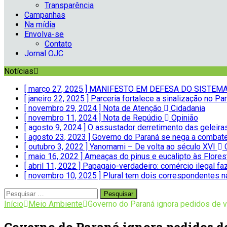
Transparência
Campanhas
Na mídia
Envolva-se
Contato
Jornal OJC
Notícias
[ março 27, 2025 ]
MANIFESTO EM DEFESA DO SISTEMA 
[ janeiro 22, 2025 ]
Parceria fortalece a sinalização no 
[ novembro 29, 2024 ]
Nota de Atenção
Cidadania
[ novembro 11, 2024 ]
Nota de Repúdio
Opinião
[ agosto 9, 2024 ]
O assustador derretimento das geleir
[ agosto 23, 2023 ]
Governo do Paraná se nega a combate
[ outubro 3, 2022 ]
Yanomami – De volta ao século XVI
C
[ maio 16, 2022 ]
Ameaças do pinus e eucalipto às Flores
[ abril 11, 2022 ]
Papagaio-verdadeiro: comércio ilegal fa
[ novembro 10, 2025 ]
Plural tem dois correspondentes 
Início
Meio Ambiente
Governo do Paraná ignora pedidos de v
Governo do Paraná ignora pedidos de 