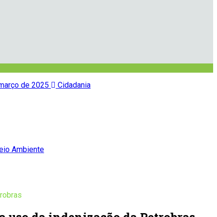
março de 2025
Cidadania
io Ambiente
trobras
ra uso da indenização da Petrobras