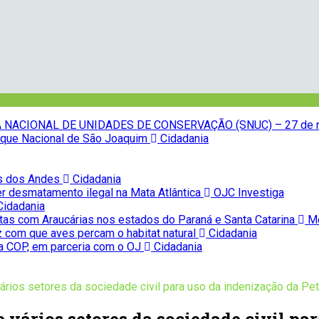
NACIONAL DE UNIDADES DE CONSERVAÇÃO (SNUC) – 27 de 
Parque Nacional de São Joaquim
Cidadania
as dos Andes
Cidadania
r desmatamento ilegal na Mata Atlântica
OJC Investiga
idadania
tas com Araucárias nos estados do Paraná e Santa Catarina
Me
z com que aves percam o habitat natural
Cidadania
na COP, em parceria com o OJ
Cidadania
ários setores da sociedade civil para uso da indenização da Pe
vários setores da sociedade civil pa