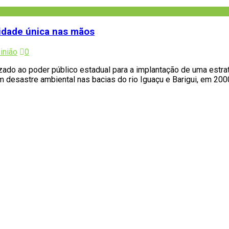
idade única nas mãos
inião
0
zado ao poder público estadual para a implantação de uma estrat
esastre ambiental nas bacias do rio Iguaçu e Barigui, em 200