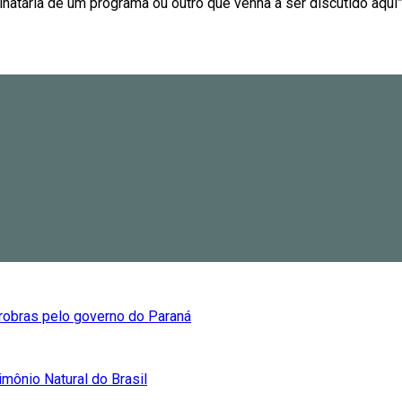
atária de um programa ou outro que venha a ser discutido aqui”, 
trobras pelo governo do Paraná
mônio Natural do Brasil