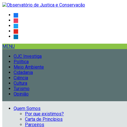
MENU
OJC Investiga
Política
Meio Ambiente
Cidadania
Ciência
Cultura
Turismo
Opinião
Quem Somos
Por que existimos?
Carta de Princípios
Parceiros