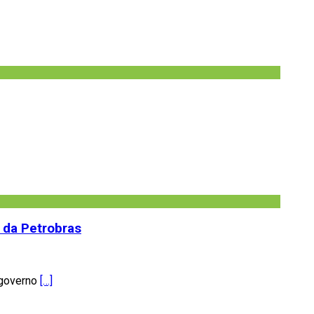
a da Petrobras
 governo
[…]