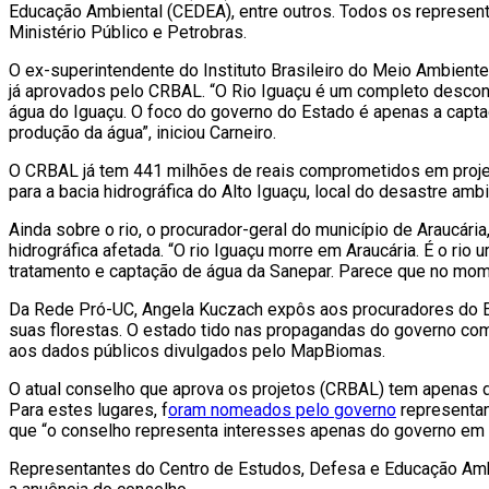
Educação Ambiental (CEDEA), entre outros. Todos os representa
Ministério Público e Petrobras.
O ex-superintendente do Instituto Brasileiro do Meio Ambiente
já aprovados pelo CRBAL. “O Rio Iguaçu é um completo descon
água do Iguaçu. O foco do governo do Estado é apenas a captação
produção da água”, iniciou Carneiro.
O CRBAL já tem 441 milhões de reais comprometidos em proje
para a bacia hidrográfica do Alto Iguaçu, local do desastre a
Ainda sobre o rio, o procurador-geral do município de Araucár
hidrográfica afetada. “O rio Iguaçu morre em Araucária. É o rio
tratamento e captação de água da Sanepar. Parece que no mome
Da Rede Pró-UC, Angela Kuczach expôs aos procuradores do Es
suas florestas. O estado tido nas propagandas do governo com
aos dados públicos divulgados pelo MapBiomas.
O atual conselho que aprova os projetos (CRBAL) tem apenas du
Para estes lugares, f
oram nomeados pelo governo
representan
que “o conselho representa interesses apenas do governo em 
Representantes do Centro de Estudos, Defesa e Educação Ambi