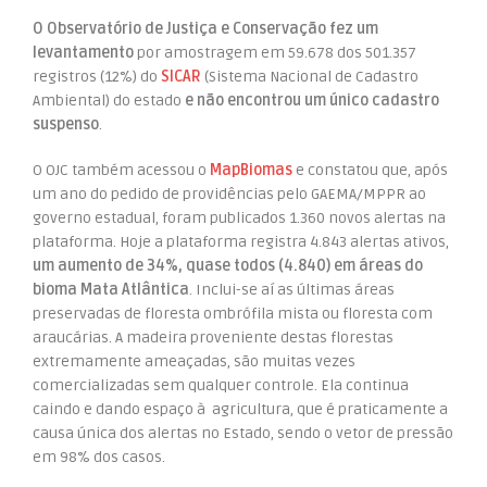
O Observatório de Justiça e Conservação fez um
levantamento
por amostragem em 59.678 dos 501.357
registros (12%) do
SICAR
(Sistema Nacional de Cadastro
Ambiental) do estado
e não encontrou um único cadastro
suspenso
.
O OJC também acessou o
MapBiomas
e constatou que, após
um ano do pedido de providências pelo GAEMA/MPPR ao
governo estadual, foram publicados 1.360 novos alertas na
plataforma. Hoje a plataforma registra 4.843 alertas ativos,
um aumento de 34%, quase todos (4.840) em áreas do
bioma Mata Atlântica
. Inclui-se aí as últimas áreas
preservadas de floresta ombrófila mista ou floresta com
araucárias. A madeira proveniente destas florestas
extremamente ameaçadas, são muitas vezes
comercializadas sem qualquer controle. Ela continua
caindo e dando espaço à agricultura, que é praticamente a
causa única dos alertas no Estado, sendo o vetor de pressão
em 98% dos casos.