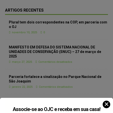
ARTIGOS RECENTES
Plural tem dois correspondentes na COP, em parceria com
o OJ
novembro 10, 2025
0
MANIFESTO EM DEFESA DO SISTEMA NACIONAL DE
UNIDADES DE CONSERVAÇÃO (SNUC) – 27 de março de
2025
março 27, 2025
Comentários desativados
Parceria fortalece a sinalização no Parque Nacional de
São Joaquim
janeiro 22, 2025
Comentários desativados
✕
Associe-se ao OJC e receba em sua casa!