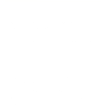
Plural tem dois correspondentes na COP, em parceria
com o OJ
MANIFESTO EM DEFESA DO SISTEMA NACIONAL DE
UNIDADES DE CONSERVAÇÃO (SNUC) – 27 de março de
2025
Parceria fortalece a sinalização no Parque Nacional de
São Joaquim
Nota de Atenção
Nota de Repúdio
O assustador derretimento das geleiras dos Andes
Governo do Paraná se nega a combater desmatamento
ilegal na Mata Atlântica
Yanomami – De volta ao século XVI
As harpias em vida livre pelas lentes de Carlos Augusto
Tuyama