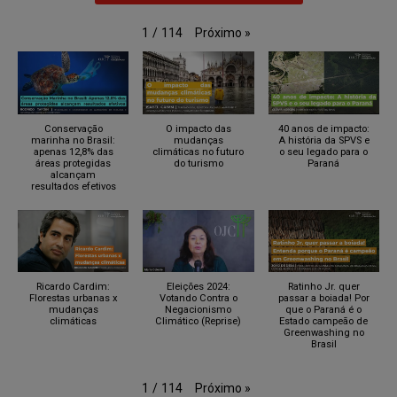
Próximo
»
1
/
114
Conservação
O impacto das
40 anos de impacto:
marinha no Brasil:
mudanças
A história da SPVS e
apenas 12,8% das
climáticas no futuro
o seu legado para o
áreas protegidas
do turismo
Paraná
alcançam
resultados efetivos
Ricardo Cardim:
Eleições 2024:
Ratinho Jr. quer
Florestas urbanas x
Votando Contra o
passar a boiada! Por
mudanças
Negacionismo
que o Paraná é o
climáticas
Climático (Reprise)
Estado campeão de
Greenwashing no
Brasil
Próximo
»
1
/
114