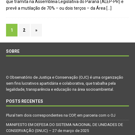
que tramita na Assembleia Legislativa do Paraná (ALEP-PR) e
prevê a mutilação de 70% – ou dois terços – da Área
[…]
1
2
»
SOBRE
O Observatório de Justiça e Conservação (OJC) é uma organização
sem fins lucrativos apartidária e colaborativa, que trabalha pela
legalidade, transparência e educação na área socioambiental.
POSTS RECENTES
Plural tem dois correspondentes na COP, em parceria com o OJ
MANIFESTO EM DEFESA DO SISTEMA NACIONAL DE UNIDADES DE
CONSERVAÇÃO (SNUC) – 27 de março de 2025