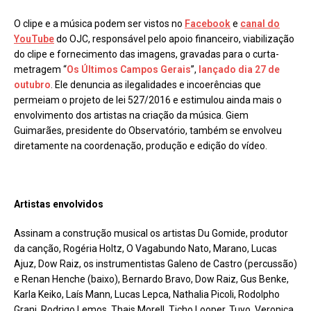
O clipe e a música podem ser vistos no
Facebook
e
canal do
YouTube
do OJC, responsável pelo apoio financeiro, viabilização
do clipe e fornecimento das imagens, gravadas para o curta-
metragem “
Os Últimos Campos Gerais
”,
lançado dia 27 de
outubro
. Ele denuncia as ilegalidades e incoerências que
permeiam o projeto de lei 527/2016 e estimulou ainda mais o
envolvimento dos artistas na criação da música. Giem
Guimarães, presidente do Observatório, também se envolveu
diretamente na coordenação, produção e edição do vídeo.
Artistas envolvidos
Assinam a construção musical os artistas Du Gomide, produtor
da canção, Rogéria Holtz, O Vagabundo Nato, Marano, Lucas
Ajuz, Dow Raiz, os instrumentistas Galeno de Castro (percussão)
e Renan Henche (baixo), Bernardo Bravo, Dow Raiz, Gus Benke,
Karla Keiko, Laís Mann, Lucas Lepca, Nathalia Picoli, Rodolpho
Grani, Rodrigo Lemos, Thais Morell, Ticho Looper, Tuyo, Veronica