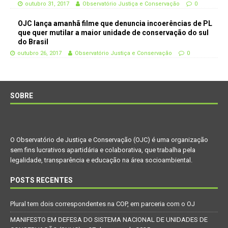
outubro 31, 2017
Observatório Justiça e Conservação
0
OJC lança amanhã filme que denuncia incoerências de PL
que quer mutilar a maior unidade de conservação do sul
do Brasil
outubro 26, 2017
Observatório Justiça e Conservação
0
SOBRE
O Observatório de Justiça e Conservação (OJC) é uma organização
sem fins lucrativos apartidária e colaborativa, que trabalha pela
legalidade, transparência e educação na área socioambiental.
POSTS RECENTES
Plural tem dois correspondentes na COP, em parceria com o OJ
MANIFESTO EM DEFESA DO SISTEMA NACIONAL DE UNIDADES DE