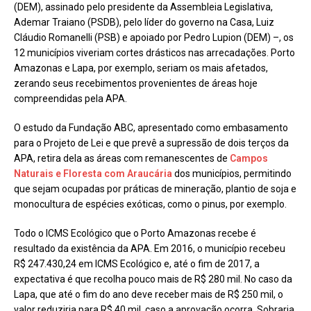
(DEM), assinado pelo presidente da Assembleia Legislativa,
Ademar Traiano (PSDB), pelo líder do governo na Casa, Luiz
Cláudio Romanelli (PSB) e apoiado por Pedro Lupion (DEM) –, os
12 municípios viveriam cortes drásticos nas arrecadações. Porto
Amazonas e Lapa, por exemplo, seriam os mais afetados,
zerando seus recebimentos provenientes de áreas hoje
compreendidas pela APA.
O estudo da Fundação ABC, apresentado como embasamento
para o Projeto de Lei e que prevê a supressão de dois terços da
APA, retira dela as áreas com remanescentes de
Campos
Naturais e Floresta com Araucária
dos municípios, permitindo
que sejam ocupadas por práticas de mineração, plantio de soja e
monocultura de espécies exóticas, como o pinus, por exemplo.
Todo o ICMS Ecológico que o Porto Amazonas recebe é
resultado da existência da APA. Em 2016, o município recebeu
R$ 247.430,24 em ICMS Ecológico e, até o fim de 2017, a
expectativa é que recolha pouco mais de R$ 280 mil. No caso da
Lapa, que até o fim do ano deve receber mais de R$ 250 mil, o
valor reduziria para R$ 40 mil, caso a aprovação ocorra. Sobraria