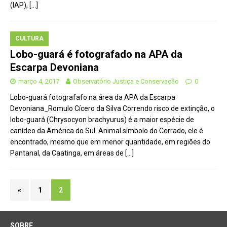
(IAP),
[…]
CULTURA
Lobo-guará é fotografado na APA da
Escarpa Devoniana
março 4, 2017
Observatório Justiça e Conservação
0
Lobo-guará fotografafo na área da APA da Escarpa
Devoniana_Romulo Cícero da Silva Correndo risco de extinção, o
lobo-guará (Chrysocyon brachyurus) é a maior espécie de
canídeo da América do Sul. Animal símbolo do Cerrado, ele é
encontrado, mesmo que em menor quantidade, em regiões do
Pantanal, da Caatinga, em áreas de
[…]
«
1
2
SOBRE