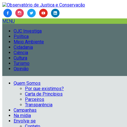
MENU
OJC Investiga
Política
Meio Ambiente
Cidadania
Ciência
Cultura
Turismo
Opinião
Quem Somos
Por que existimos?
Carta de Princípios
Parceiros
Transparência
Campanhas
Na mídia
Envolva-se
Contato