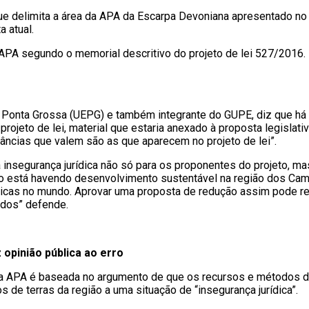
delimita a área da APA da Escarpa Devoniana apresentado no De
a atual.
a APA segundo o memorial descritivo do projeto de lei 527/2016
 Ponta Grossa (UEPG) e também integrante do GUPE, diz que há q
jeto de lei, material que estaria anexado à proposta legislati
âncias que valem são as que aparecem no projeto de lei”.
 insegurança jurídica não só para os proponentes do projeto, m
o está havendo desenvolvimento sustentável na região dos Camp
nicas no mundo. Aprovar uma proposta de redução assim pode rep
idos” defende.
opinião pública ao erro
ços da APA é baseada no argumento de que os recursos e métodos d
de terras da região a uma situação de “insegurança jurídica”.