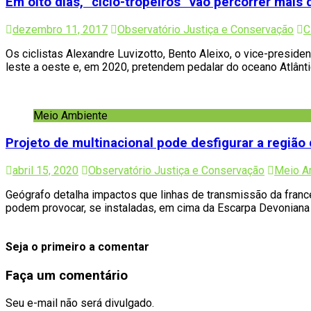
Em oito dias, “ciclo-tropeiros” vão percorrer mai
dezembro 11, 2017
Observatório Justiça e Conservação
C
Os ciclistas Alexandre Luvizotto, Bento Aleixo, o vice-presid
leste a oeste e, em 2020, pretendem pedalar do oceano Atlânt
Meio Ambiente
Projeto de multinacional pode desfigurar a regiã
abril 15, 2020
Observatório Justiça e Conservação
Meio A
Geógrafo detalha impactos que linhas de transmissão da franc
podem provocar, se instaladas, em cima da Escarpa Devonian
Seja o primeiro a comentar
Faça um comentário
Seu e-mail não será divulgado.