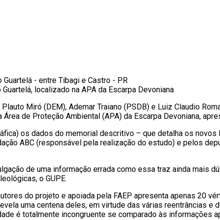
do Guartelá, localizado na APA da Escarpa Devoniana
s Plauto Miró (DEM), Ademar Traiano (PSDB) e Luiz Claudio Roma
 Área de Proteção Ambiental (APA) da Escarpa Devoniana, apres
ca) os dados do memorial descritivo – que detalha os novos limi
ndação ABC (responsável pela realização do estudo) e pelos de
ivulgação de uma informação errada como essa traz ainda mais dú
leológicas, o GUPE.
tores do projeto e apoiada pela FAEP apresenta apenas 20 vért
revela uma centena deles, em virtude das várias reentrâncias e
ade é totalmente incongruente se comparado às informações ap