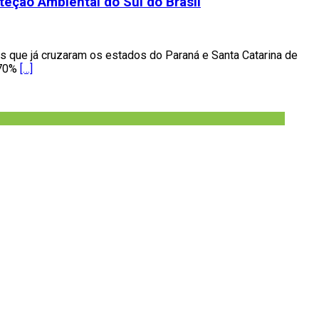
teção Ambiental do Sul do Brasil
as que já cruzaram os estados do Paraná e Santa Catarina de
 70%
[…]