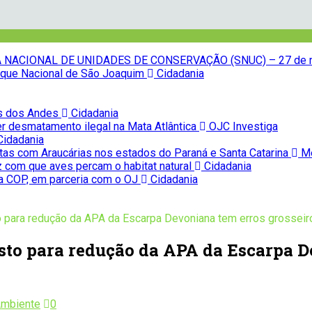
NACIONAL DE UNIDADES DE CONSERVAÇÃO (SNUC) – 27 de 
Parque Nacional de São Joaquim
Cidadania
as dos Andes
Cidadania
r desmatamento ilegal na Mata Atlântica
OJC Investiga
idadania
tas com Araucárias nos estados do Paraná e Santa Catarina
Me
z com que aves percam o habitat natural
Cidadania
na COP, em parceria com o OJ
Cidadania
 para redução da APA da Escarpa Devoniana tem erros grosseiros
to para redução da APA da Escarpa D
Ambiente
0