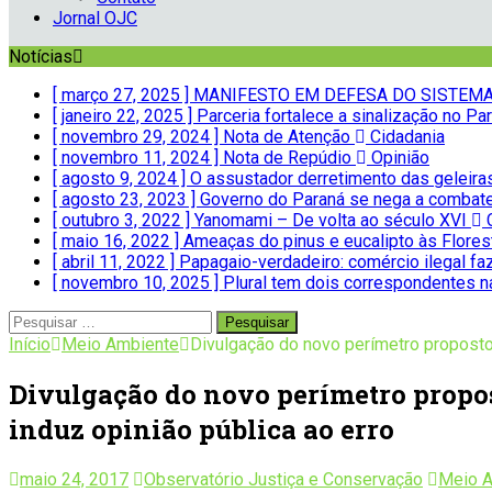
Jornal OJC
Notícias
[ março 27, 2025 ]
MANIFESTO EM DEFESA DO SISTEMA 
[ janeiro 22, 2025 ]
Parceria fortalece a sinalização no 
[ novembro 29, 2024 ]
Nota de Atenção
Cidadania
[ novembro 11, 2024 ]
Nota de Repúdio
Opinião
[ agosto 9, 2024 ]
O assustador derretimento das geleir
[ agosto 23, 2023 ]
Governo do Paraná se nega a combate
[ outubro 3, 2022 ]
Yanomami – De volta ao século XVI
C
[ maio 16, 2022 ]
Ameaças do pinus e eucalipto às Flores
[ abril 11, 2022 ]
Papagaio-verdadeiro: comércio ilegal fa
[ novembro 10, 2025 ]
Plural tem dois correspondentes 
Início
Meio Ambiente
Divulgação do novo perímetro proposto
Divulgação do novo perímetro propos
induz opinião pública ao erro
maio 24, 2017
Observatório Justiça e Conservação
Meio 