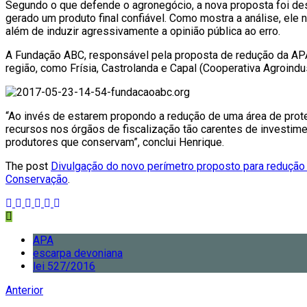
Segundo o que defende o agronegócio, a nova proposta foi dese
gerado um produto final confiável. Como mostra a análise, ele n
além de induzir agressivamente a opinião pública ao erro.
A Fundação ABC, responsável pela proposta de redução da AP
região, como Frísia, Castrolanda e Capal (Cooperativa Agroindust
“Ao invés de estarem propondo a redução de uma área de prot
recursos nos órgãos de fiscalização tão carentes de investim
produtores que conservam”, conclui Henrique.
The post
Divulgação do novo perímetro proposto para redução 
Conservação
.
APA
escarpa devoniana
lei 527/2016
Anterior