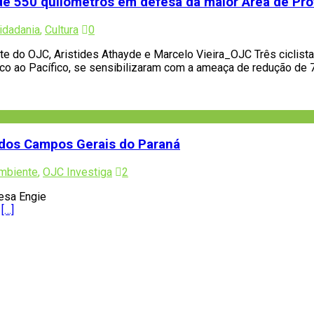
s de 550 quilômetros em defesa da maior Área de Pro
idadania
,
Cultura
0
ente do OJC, Aristides Athayde e Marcelo Vieira_OJC Três ciclist
ico ao Pacífico, se sensibilizaram com a ameaça de redução de
o dos Campos Gerais do Paraná
mbiente
,
OJC Investiga
2
esa Engie
a
[…]