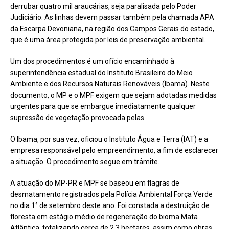
derrubar quatro mil araucárias, seja paralisada pelo Poder
Judiciário. As linhas devem passar também pela chamada APA
da Escarpa Devoniana, na região dos Campos Gerais do estado,
que é uma área protegida por leis de preservação ambiental.
Um dos procedimentos é um ofício encaminhado à
superintendência estadual do Instituto Brasileiro do Meio
Ambiente e dos Recursos Naturais Renováveis (Ibama). Neste
documento, o MP e o MPF exigem que sejam adotadas medidas
urgentes para que se embargue imediatamente qualquer
supressão de vegetação provocada pelas.
O Ibama, por sua vez, oficiou o Instituto Água e Terra (IAT) e a
empresa responsável pelo empreendimento, a fim de esclarecer
a situação. O procedimento segue em trâmite.
A atuação do MP-PR e MPF se baseou em flagras de
desmatamento registrados pela Polícia Ambiental Força Verde
no dia 1° de setembro deste ano. Foi constada a destruição de
floresta em estágio médio de regeneração do bioma Mata
Atlântica, totalizando cerca de 2,3 hectares, assim como obras