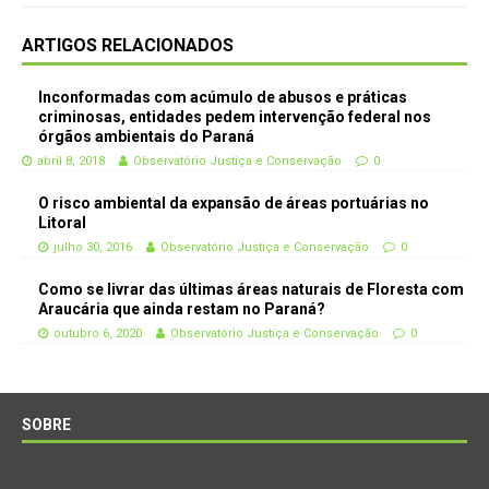
ARTIGOS RELACIONADOS
Inconformadas com acúmulo de abusos e práticas
criminosas, entidades pedem intervenção federal nos
órgãos ambientais do Paraná
abril 8, 2018
Observatório Justiça e Conservação
0
O risco ambiental da expansão de áreas portuárias no
Litoral
julho 30, 2016
Observatório Justiça e Conservação
0
Como se livrar das últimas áreas naturais de Floresta com
Araucária que ainda restam no Paraná?
outubro 6, 2020
Observatório Justiça e Conservação
0
SOBRE