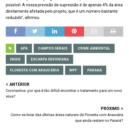
possível. A nossa previsão de supressão é de apenas 4% da área
diretamente afetada pelo projeto, que é um número bastante
reduzido”, afirmou.
APA
CAMPOS GERAIS
CRIME AMBIENTAL
ENGIE
ESCARPA DEVONIANA
FLORESTA COM ARAUCÁRIA
MPF
PARANÁ
ANTERIOR
Coronavírus: por que é tão difícil encontrar o tratamento para um novo
vírus?
PRÓXIMO
Como se livrar das últimas áreas naturais de Floresta com Araucária
que ainda restam no Paraná?