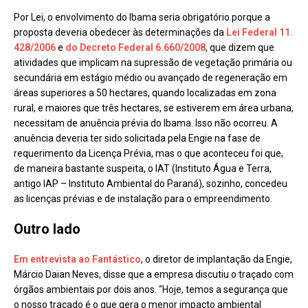
Por Lei, o envolvimento do Ibama seria obrigatório porque a
proposta deveria obedecer às determinações da
Lei Federal 11.
428/2006
e
do Decreto Federal 6.660/2008
, que dizem que
atividades que implicam na supressão de vegetação primária ou
secundária em estágio médio ou avançado de regeneração em
áreas superiores a 50 hectares, quando localizadas em zona
rural, e maiores que três hectares, se estiverem em área urbana,
necessitam de anuência prévia do Ibama. Isso não ocorreu. A
anuência deveria ter sido solicitada pela Engie na fase de
requerimento da Licença Prévia, mas o que aconteceu foi que,
de maneira bastante suspeita, o IAT (Instituto Água e Terra,
antigo IAP – Instituto Ambiental do Paraná), sozinho, concedeu
as licenças prévias e de instalação para o empreendimento.
Outro lado
Em entrevista ao Fantástico
, o diretor de implantação da Engie,
Márcio Daian Neves, disse que a empresa discutiu o traçado com
órgãos ambientais por dois anos. “Hoje, temos a segurança que
o nosso traçado é o que gera o menor impacto ambiental