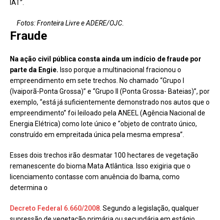
IAT”.
Fotos: Fronteira Livre e ADERE/OJC.
Fraude
Na ação civil pública consta ainda um indício de fraude por
parte da Engie.
Isso porque a multinacional fracionou o
empreendimento em sete trechos. No chamado “Grupo I
(Ivaiporã-Ponta Grossa)” e “Grupo II (Ponta Grossa- Bateias)”, por
exemplo, “está já suficientemente demonstrado nos autos que o
empreendimento” foi leiloado pela ANEEL (Agência Nacional de
Energia Elétrica) como lote único e “objeto de contrato único,
construído em empreitada única pela mesma empresa”.
Esses dois trechos irão desmatar 100 hectares de vegetação
remanescente do bioma Mata Atlântica. Isso exigiria que o
licenciamento contasse com anuência do Ibama, como
determina o
Decreto Federal 6.660/2008
. Segundo a legislação, qualquer
supressão de vegetação primária ou secundária em estágio