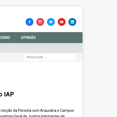
RISMO
OPINIÃO
o IAP
roteção da Floresta com Araucária e Campos
radoria Geral de Justiça integrantes de