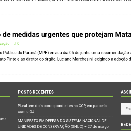
Repúdio
OPINIÃO
 derretimento das geleiras dos Andes
CIDADANIA
Paraná se nega a combater desmatamento ilegal na Mata Atlântica
e medidas urgentes que protejam Mata 
De volta ao século XVI
CIDADANIA
rvação
0
io Público do Paraná (MPE) enviou dia 05 de junho uma recomendação ad
nus e eucalipto às Florestas com Araucárias nos estados do
ato Pinto e ao diretor do órgão, Luciano Marchesini, exigindo a adoçã
O AMBIENTE
deiro: comércio ilegal faz com que aves percam o habitat natural
POSTS RECENTES
ASSI
Plural tem dois correspondentes na COP, em parceria
com o OJ
 uma
MANIFESTO EM DEFESA DO SISTEMA NACIONAL DE
REDE
UNIDADES DE CONSERVAÇÃO (SNUC) – 27 de março