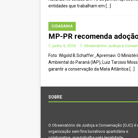
[ novembro 11, 2024 ]
Nota de 
entidades que trabalham em
[…]
[ agosto 9, 2024 ]
O assustador
[ agosto 23, 2023 ]
Governo do 
CIDADANIA
MP-PR recomenda adoção d
OJC INVESTIGA
[ outubro 3, 2022 ]
Yanomami – 
junho 6, 2016
Observatório Justiça e Conse
Foto: Wigold B.Schaffer_Apremavi. O Ministér
[ maio 16, 2022 ]
Ameaças do pi
Ambiental do Paraná (IAP), Luiz Tarcisio Moss
Paraná e Santa Catarina
MEI
garantir a conservação da Mata Atlântica
[…]
[ abril 11, 2022 ]
Papagaio-verda
CIDADANIA
SOBRE
O Observatório de Justiça e Conservação (OJC) é
organização sem fins lucrativos apartidária e
colaborativa, que trabalha pela legalidade,