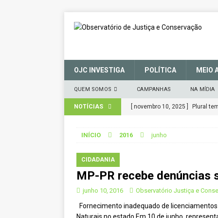
OJC INVESTIGA
POLÍTICA
MEIO 
QUEM SOMOS
CAMPANHAS
NA MÍDIA
NOTÍCIAS
[ novembro 10, 2025 ]
Plural t
CIDADANIA
INÍCIO
2016
junho
[ março 27, 2025 ]
MANIFESTO 
CONSERVAÇÃO (SNUC) – 27 de 
CIDADANIA
MP-PR recebe denúncias s
[ janeiro 22, 2025 ]
Parceria for
CIDADANIA
junho 10, 2016
Observatório Justiça e Cons
Fornecimento inadequado de licenciamentos 
[ novembro 29, 2024 ]
Nota de 
Naturais no estado Em 10 de junho, represent