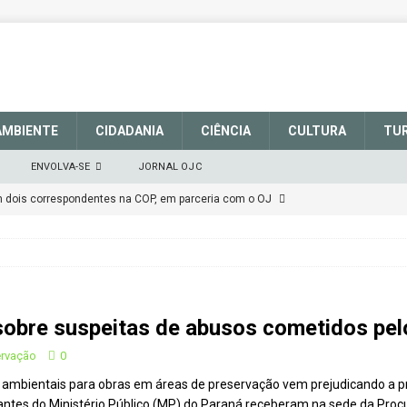
AMBIENTE
CIDADANIA
CIÊNCIA
CULTURA
TU
ENVOLVA-SE
JORNAL OJC
em dois correspondentes na COP, em parceria com o OJ
EM DEFESA DO SISTEMA NACIONAL DE UNIDADES DE
março de 2025
CIDADANIA
obre suspeitas de abusos cometidos pel
talece a sinalização no Parque Nacional de São Joaquim
ervação
0
ambientais para obras em áreas de preservação vem prejudicando a p
Atenção
CIDADANIA
antes do Ministério Público (MP) do Paraná receberam na sede da Procu