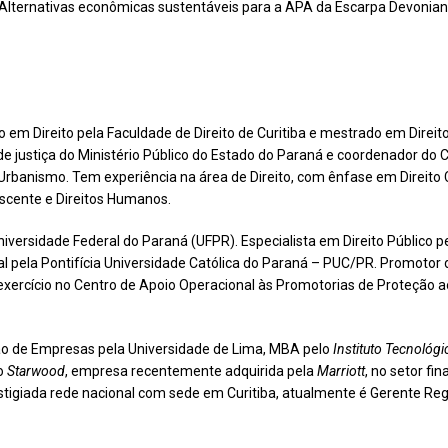
Alternativas econômicas sustentáveis para a APA da Escarpa Devonian
em Direito pela Faculdade de Direito de Curitiba e mestrado em Direit
e justiça do Ministério Público do Estado do Paraná e coordenador do 
banismo. Tem experiência na área de Direito, com ênfase em Direito Civ
escente e Direitos Humanos.
iversidade Federal do Paraná (UFPR). Especialista em Direito Público 
 pela Pontifícia Universidade Católica do Paraná – PUC/PR. Promotor d
xercício no Centro de Apoio Operacional às Promotorias de Proteção 
 de Empresas pela Universidade de Lima, MBA pelo
Instituto Tecnológi
po
Starwood
, empresa recentemente adquirida pela
Marriott
, no setor f
tigiada rede nacional com sede em Curitiba, atualmente é Gerente Regi