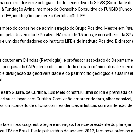
nária e mestre em Zoologia é diretor-executivo da SPVS (Sociedade 
o à Fundação Avina, membro do Conselho Consultivo do FUNBIO (Fundo Br
 LIFE, instituição que gere a Certificação LIFE.
membro do conselho de administração do Grupo Positivo. Mestre em
Inte
 pela Universidade Positivo. Há mais de 15 anos, é conselheiro da 
um dos fundadores do Instituto LIFE e do Instituto Positivo. É diretor 
e doutor em Ciências (Petrologia), é professor associado do Departame
e pesquisa do CNPq dedicados ao estudo do patrimônio natural e memb
o e divulgação da geodiversidade e do patrimônio geológico e suas ins
l.
tro Guairá, de Curitiba, Luís Melo construiu uma sólida e premiada ca
rtou os laços com Curitiba. Com visão empreendedora, olhar sensível, 
s, um conceito de oficina com residências artísticas com a intenção d
lista em
branding
, estratégia e inovação, foi vice-presidente do plane
 TIM no Brasil. Eleito publicitário do ano em 2012, tem nove prêmios