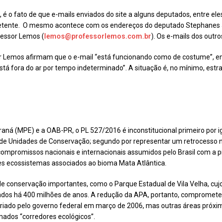
 o fato de que e-mails enviados do site a alguns deputados, entre ele
metente. O mesmo acontece com os endereços do deputado Stephanes 
fessor Lemos (
lemos@professorlemos.com.br
). Os e-mails dos out
r Lemos afirmam que o e-mail “está funcionando como de costume”, e
tá fora do ar por tempo indeterminado”. A situação é, no mínimo, estr
raná (MPE) e a OAB-PR, o PL 527/2016 é inconstitucional primeiro por i
es de Unidades de Conservação; segundo por representar um retrocesso 
 compromissos nacionais e internacionais assumidos pelo Brasil com a p
es ecossistemas associados ao bioma Mata Atlântica.
 conservação importantes, como o Parque Estadual de Vila Velha, cujo
os há 400 milhões de anos. A redução da APA, portanto, comprometeri
riado pelo governo federal em março de 2006, mas outras áreas próxim
mados “corredores ecológicos”.