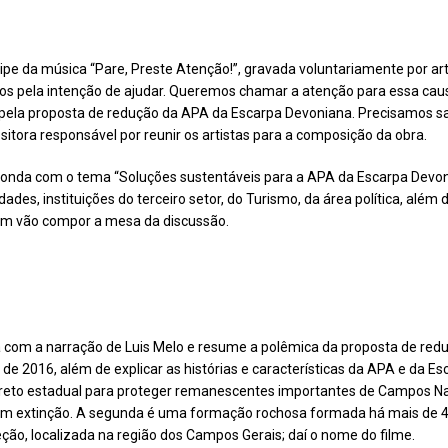
ipe da música “Pare, Preste Atenção!”, gravada voluntariamente por ar
idos pela intenção de ajudar. Queremos chamar a atenção para essa cau
a proposta de redução da APA da Escarpa Devoniana. Precisamos salv
sitora responsável por reunir os artistas para a composição da obra.
edonda com o tema “Soluções sustentáveis para a APA da Escarpa Devon
ades, instituições do terceiro setor, do Turismo, da área política, além
bém vão compor a mesa da discussão.
 com a narração de Luis Melo e resume a polêmica da proposta de redu
 2016, além de explicar as histórias e características da APA e da Esc
reto estadual para proteger remanescentes importantes de Campos Natu
em extinção. A segunda é uma formação rochosa formada há mais de 4
eção, localizada na região dos Campos Gerais; daí o nome do filme.