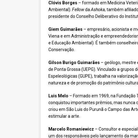
Clóvis Borges
– formado em Medicina Veteri
Ambiental).
Fellow
da
Ashoka
, também afiliad
presidente do Conselho Deliberativo do Instituto
Giem Guimarães
– empresário, acionista e 
Viena e em Administração e empreendedorismo
e Educação Ambiental). É também conselheiro e 
Conservação.
Gilson Burigo Guimarães
– geólogo, mestre 
de Ponta Grossa (UEPG). Vinculado a grupos d
Espeleológicas (GUPE), trabalha na valorizaçã
natureza e de promoção do patrimônio cultura
Luis Melo
– Formado em 1969, na Fundação Tea
conquistou importantes prêmios, mas nunca co
criou em São Luis do Purunã o Campo das Arte
estimular a arte.
Marcelo
Romaniewicz
– Consultor e especia
um dos responsáveis pelo lançamento da marca