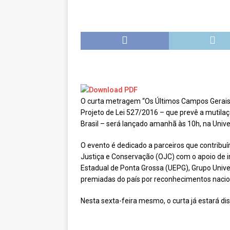
[ novembro 11, 2024 ]
Nota de 
[ agosto 9, 2024 ]
O assustador
[ agosto 23, 2023 ]
Governo do 
OJC INVESTIGA
[ outubro 3, 2022 ]
Yanomami – 
[ maio 16, 2022 ]
Ameaças do pi
O curta metragem “Os Últimos Campos Gerais”,
Paraná e Santa Catarina
MEI
Projeto de Lei 527/2016 – que prevê a mutil
Brasil – será lançado amanhã às 10h, na Unive
[ abril 11, 2022 ]
Papagaio-verda
CIDADANIA
O evento é dedicado a parceiros que contribuí
Justiça e Conservação (OJC) com o apoio de 
Estadual de Ponta Grossa (UEPG), Grupo Unive
premiadas do país por reconhecimentos nacion
Nesta sexta-feira mesmo, o curta já estará d