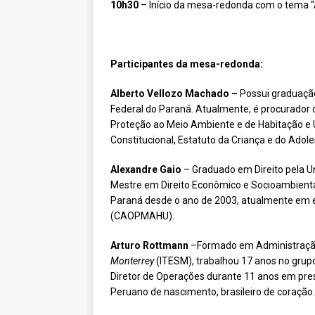
10h30
– Início da mesa-redonda com o tema “
Participantes da mesa-redonda:
Alberto Vellozo Machado –
Possui graduação 
Federal do Paraná. Atualmente, é procurador d
Proteção ao Meio Ambiente e de Habitação e Ur
Constitucional, Estatuto da Criança e do Adol
Alexandre Gaio
– Graduado em Direito pela Un
Mestre em Direito Econômico e Socioambiental
Paraná desde o ano de 2003, atualmente em e
(CAOPMAHU).
Arturo
Rottmann
–Formado em Administração
Monterrey
(ITESM), trabalhou 17 anos no gru
Diretor de Operações durante 11 anos em pres
Peruano de nascimento, brasileiro de coração.