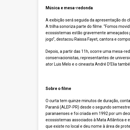
Música e mesa-redonda
A exibição será seguida da apresentação do cl
A trilha sonoriza parte do filme. “Fomos mov
ecossistemas estão gravemente ameaçados pel
jogo”, destacou Raissa Fayet, cantora e compo
Depois, a partir das 11h, ocorre uma mesa-r
conservacionistas, representantes de universid
ator Luis Melo e o cineasta André D’Elia tam
Sobre o filme
O curta tem quinze minutos de duração, conta
Paraná (ALEP-PR) desde o segundo semestre de
paranaenses e foi criada em 1992 por um dec
ecossistemas associados à Mata Atlântica e 
que existe no local e deu nome à área de prot