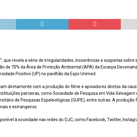
Repúdio
OPINIÃO
 derretimento das geleiras dos Andes
CIDADANIA
Paraná se nega a combater desmatamento ilegal na Mata Atlântica
De volta ao século XVI
CIDADANIA
nus e eucalipto às Florestas com Araucárias nos estados do
 que revela a série de irregularidades, incoerências e suspeitas sobre
O AMBIENTE
ação de 70% da Área de Proteção Ambiental (APA) da Escarpa Devoniana
rsidade Positivo (UP) no pavilhão da Expo Unimed.
deiro: comércio ilegal faz com que aves percam o habitat natural
ram diretamente com a produção do filme e apoiadores diretos da causa.
instituições parceiras, como Sociedade de Pesquisa em Vida Selvagem
rsitário de Pesquisas Espeleológicas (GUPE), entre outras. A produção 
ais e estrangeiros.
isponível à sociedade nas redes do OJC, como Facebook, Twitter, Instag