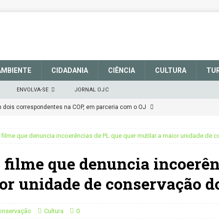
AMBIENTE
CIDADANIA
CIÊNCIA
CULTURA
TU
ENVOLVA-SE
JORNAL OJC
em dois correspondentes na COP, em parceria com o OJ
filme que denuncia incoerências de PL que quer mutilar a maior unidade de c
EM DEFESA DO SISTEMA NACIONAL DE UNIDADES DE
filme que denuncia incoerên
março de 2025
CIDADANIA
talece a sinalização no Parque Nacional de São Joaquim
or unidade de conservação do
Atenção
CIDADANIA
Conservação
Cultura
0