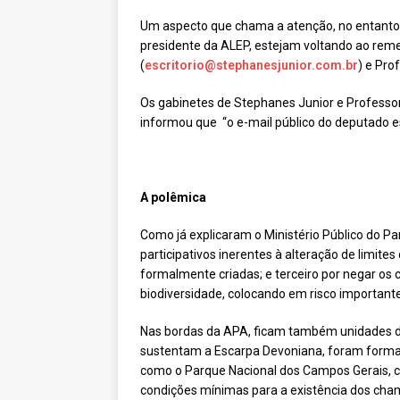
Um aspecto que chama a atenção, no entanto, é
presidente da ALEP, estejam voltando ao re
(
escritorio@stephanesjunior.com.br
) e Pro
Os gabinetes de Stephanes Junior e Professo
informou que “o e-mail público do deputado es
A polêmica
Como já explicaram o Ministério Público do Pa
participativos inerentes à alteração de limit
formalmente criadas; e terceiro por negar os
biodiversidade, colocando em risco important
Nas bordas da APA, ficam também unidades de
sustentam a Escarpa Devoniana, foram formad
como o Parque Nacional dos Campos Gerais, c
condições mínimas para a existência dos cha