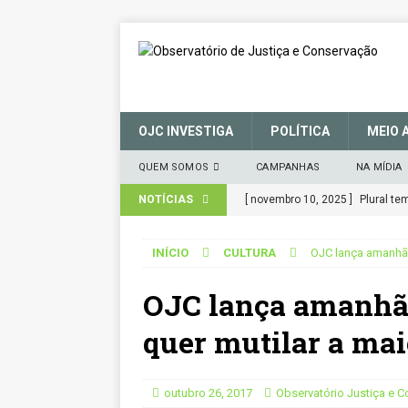
OJC INVESTIGA
POLÍTICA
MEIO 
QUEM SOMOS
CAMPANHAS
NA MÍDIA
NOTÍCIAS
[ novembro 10, 2025 ]
Plural t
CIDADANIA
INÍCIO
CULTURA
OJC lança amanhã 
[ março 27, 2025 ]
MANIFESTO 
OJC lança amanhã 
CONSERVAÇÃO (SNUC) – 27 de 
[ janeiro 22, 2025 ]
Parceria for
quer mutilar a mai
CIDADANIA
[ novembro 29, 2024 ]
Nota de 
outubro 26, 2017
Observatório Justiça e 