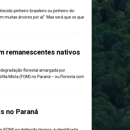
ecido pinheiro-brasileiro ou pinheiro-do-
 muitas árvores por aí”. Mas será que os que
 em remanescentes nativos
 degradação florestal amargada por
fila Mista (FOM) no Paraná – ou Floresta com
is no Paraná
(FOM),na definição técnica, é identificada