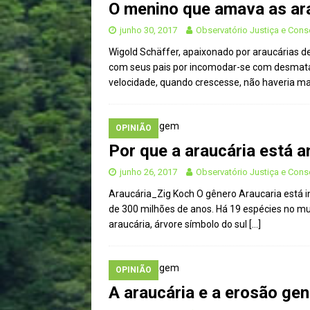
O menino que amava as ar
junho 30, 2017
Observatório Justiça e Con
Wigold Schäffer, apaixonado por araucárias 
com seus pais por incomodar-se com desmata
velocidade, quando crescesse, não haveria m
OPINIÃO
Por que a araucária está 
junho 26, 2017
Observatório Justiça e Con
Araucária_Zig Koch O gênero Araucaria está i
de 300 milhões de anos. Há 19 espécies no mu
araucária, árvore símbolo do sul
[…]
OPINIÃO
A araucária e a erosão gen