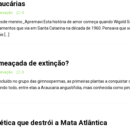
aucárias
servação
0
desde menino_Apremavi Esta história de amor começa quando Wigold S
mentos que via em Santa Catarina na década de 1960. Pensava que s
ais
[…]
ameaçada de extinção?
servação
0
ncluído no grupo das gimnospermas, as primeiras plantas a conquistar 
ndo todo, entre elas a Araucaria angustifolia, mais conhecida como p
ética que destrói a Mata Atlântica