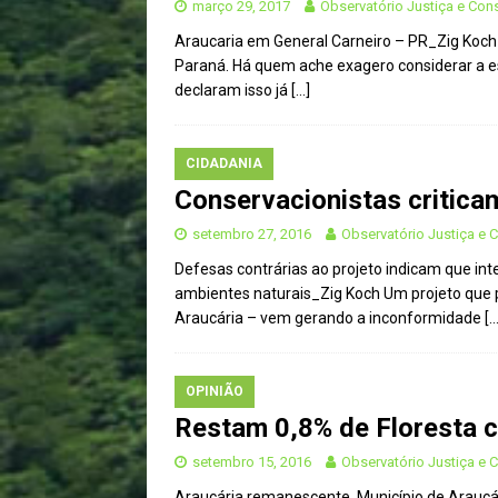
março 29, 2017
Observatório Justiça e Con
Araucaria em General Carneiro – PR_Zig Koch M
Paraná. Há quem ache exagero considerar a e
declaram isso já
[…]
CIDADANIA
Conservacionistas critica
setembro 27, 2016
Observatório Justiça e
Defesas contrárias ao projeto indicam que i
ambientes naturais_Zig Koch Um projeto que 
Araucária – vem gerando a inconformidade
[…
OPINIÃO
Restam 0,8% de Floresta 
setembro 15, 2016
Observatório Justiça e
Araucária remanescente. Município de Araucári