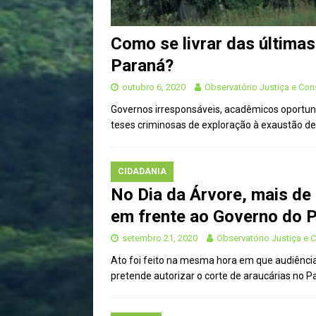
Como se livrar das últimas
Paraná?
outubro 6, 2020
Observatório Justiça e Co
Governos irresponsáveis, acadêmicos oportunis
teses criminosas de exploração à exaustão d
CIDADANIA
No Dia da Árvore, mais de
em frente ao Governo do 
setembro 21, 2020
Observatório Justiça e
Ato foi feito na mesma hora em que audiência 
pretende autorizar o corte de araucárias no