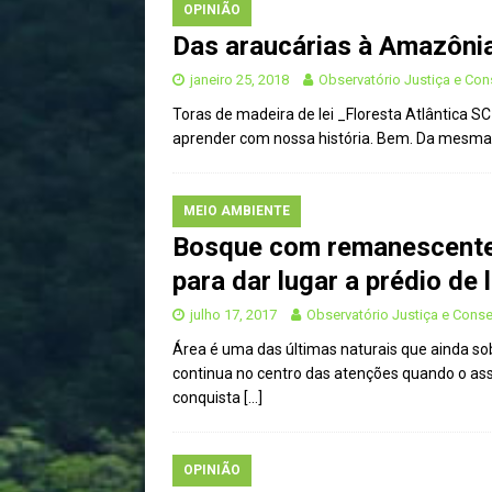
OPINIÃO
Das araucárias à Amazônia
janeiro 25, 2018
Observatório Justiça e Co
Toras de madeira de lei _Floresta Atlântica S
aprender com nossa história. Bem. Da mesma 
MEIO AMBIENTE
Bosque com remanescentes
para dar lugar a prédio de 
julho 17, 2017
Observatório Justiça e Cons
Área é uma das últimas naturais que ainda s
continua no centro das atenções quando o ass
conquista
[…]
OPINIÃO