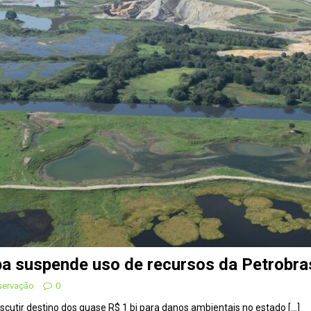
 derretimento das geleiras dos Andes
CIDADANIA
Paraná se nega a combater desmatamento ilegal na Mata
De volta ao século XVI
CIDADANIA
nus e eucalipto às Florestas com Araucárias nos estados do
O AMBIENTE
deiro: comércio ilegal faz com que aves percam o habitat natural
em dois correspondentes na COP, em parceria com o OJ
iba suspende uso de recursos da Petrobr
servação
0
discutir destino dos quase R$ 1 bi para danos ambientais no estado
[…]