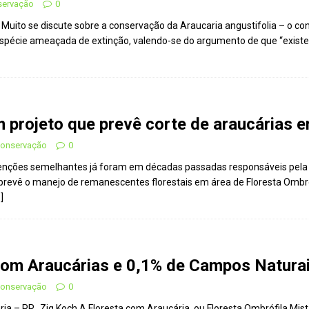
servação
0
uito se discute sobre a conservação da Araucaria angustifolia – o conh
spécie ameaçada de extinção, valendo-se do argumento de que “existem
m projeto que prevê corte de araucárias
 Conservação
0
ntenções semelhantes já foram em décadas passadas responsáveis pela
prevê o manejo de remanescentes florestais em área de Floresta Ombró
]
com Araucárias e 0,1% de Campos Natura
 Conservação
0
a – PR_Zig Koch A Floresta com Araucária, ou Floresta Ombrófila Mista 