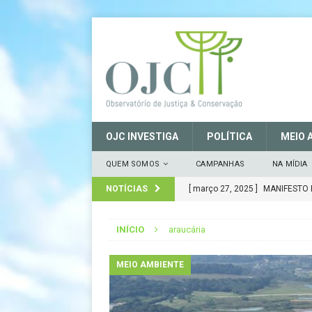
OJC INVESTIGA
POLÍTICA
MEIO 
QUEM SOMOS
CAMPANHAS
NA MÍDIA
NOTÍCIAS
[ março 27, 2025 ]
MANIFESTO 
CONSERVAÇÃO (SNUC) – 27 de
INÍCIO
araucária
[ janeiro 22, 2025 ]
Parceria fo
CIDADANIA
MEIO AMBIENTE
[ novembro 29, 2024 ]
Nota de
[ novembro 11, 2024 ]
Nota de 