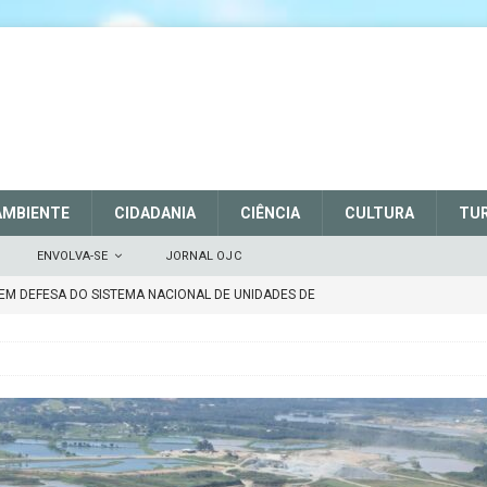
AMBIENTE
CIDADANIA
CIÊNCIA
CULTURA
TU
ENVOLVA-SE
JORNAL OJC
EM DEFESA DO SISTEMA NACIONAL DE UNIDADES DE
 março de 2025
CIDADANIA
rtalece a sinalização no Parque Nacional de São Joaquim
 Atenção
CIDADANIA
Repúdio
OPINIÃO