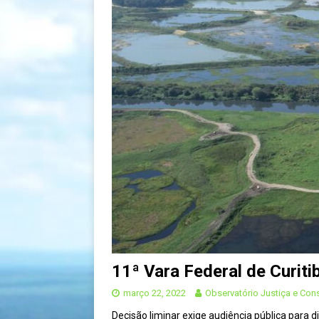
[ agosto 9, 2024 ]
O assustador
[ agosto 23, 2023 ]
Governo do 
Atlântica
OJC INVESTIGA
[ outubro 3, 2022 ]
Yanomami – 
[ maio 16, 2022 ]
Ameaças do pi
Paraná e Santa Catarina
MEI
[ abril 11, 2022 ]
Papagaio-verda
CIDADANIA
[ novembro 10, 2025 ]
Plural t
CIDADANIA
11ª Vara Federal de Curit
março 22, 2022
Observatório Justiça e Con
Decisão liminar exige audiência pública para 