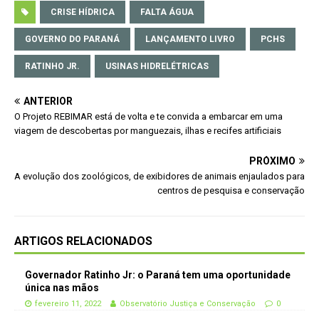
CRISE HÍDRICA
FALTA ÁGUA
GOVERNO DO PARANÁ
LANÇAMENTO LIVRO
PCHS
RATINHO JR.
USINAS HIDRELÉTRICAS
ANTERIOR
O Projeto REBIMAR está de volta e te convida a embarcar em uma
viagem de descobertas por manguezais, ilhas e recifes artificiais
PRÓXIMO
A evolução dos zoológicos, de exibidores de animais enjaulados para
centros de pesquisa e conservação
ARTIGOS RELACIONADOS
Governador Ratinho Jr: o Paraná tem uma oportunidade
única nas mãos
fevereiro 11, 2022
Observatório Justiça e Conservação
0