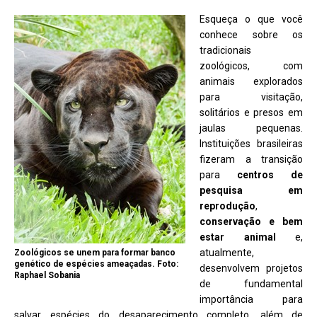
Esqueça o que você
conhece sobre os
tradicionais
zoológicos, com
animais explorados
para visitação,
solitários e presos em
jaulas pequenas.
Instituições brasileiras
fizeram a transição
para
centros de
pesquisa em
reprodução
,
conservação e bem
estar animal
e,
atualmente,
Zoológicos se unem para formar banco
genético de espécies ameaçadas. Foto:
desenvolvem projetos
Raphael Sobania
de fundamental
importância para
salvar espécies do desaparecimento completo, além de