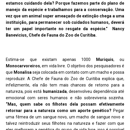
estamos cuidando dela? Porque fazemos parte do plano de
manejo da espécie e trabalhamos para a conservação. Uma
vez que um animal super ameaçado de extinção chega a uma
instituição, para permanecer sob cuidados humanos, deverá
ter um papel importante no resgate da espécie.” Nancy
Banevicius, Chefe de Fauna do Zoo de Curitiba.
Estima-se que existam apenas 1000
Muriquis
, ou
Monocarvoreiros
, em vida livre. O objetivo dos pesquisadores é
que
Monalisa
seja colocada em contato com um macho e possa
reproduzir. A Chefe de Fauna do Zoo de Curitiba explica que,
infelizmente, ela não tem mais chances de retorno para a
natureza, pois está
humanizada
, desenvolveu dependência até
emocional com seres humanos e não sobreviveria sozinha.
“Mas, quem sabe os filhotes dela possam efetivamente
retornar para a natureza como um aporte genético?
Pegar
uma fêmea de um sangue novo, um macho de sangue novo e
talvez reintroduzir seus filhotes na natureza e fazer com que
eles melhorem a genética do grupo de vida livre, isso é possível