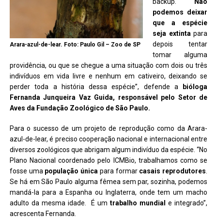
backup.
Não
podemos deixar
que a espécie
seja extinta
para
depois tentar
Arara-azul-de-lear. Foto: Paulo Gil – Zoo de SP
tomar alguma
providência, ou que se chegue a uma situação com dois ou três
indivíduos em vida livre e nenhum em cativeiro, deixando se
perder toda a história dessa espécie”, defende a
bióloga
Fernanda Junqueira Vaz Guida, responsável pelo Setor de
Aves da Fundação Zoológico de São Paulo.
Para o sucesso de um projeto de reprodução como da Arara-
azul-de-lear, é preciso cooperação nacional e internacional entre
diversos zoológicos que abrigam algum indivíduo da espécie. “No
Plano Nacional coordenado pelo ICMBio, trabalhamos como se
fosse uma
população única
para formar
casais reprodutores
.
Se há em São Paulo alguma fêmea sem par, sozinha, podemos
mandá-la para a Espanha ou Inglaterra, onde tem um macho
adulto da mesma idade. É um
trabalho mundial
e integrado”,
acrescenta Fernanda.