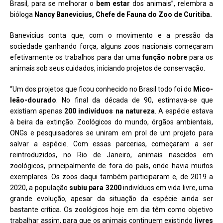
Brasil, para se melhorar o
bem estar
dos animais”, relembra a
bióloga
Nancy Banevicius, Chefe de Fauna do Zoo de Curitiba.
Banevicius conta que, com o movimento e a pressão da
sociedade ganhando força, alguns zoos nacionais começaram
efetivamente os trabalhos para dar uma
função nobre
para os
animais sob seus cuidados, iniciando projetos de conservação.
“Um dos projetos que ficou conhecido no Brasil todo foi do
Mico-
leão-dourado
. No final da década de 90, estimava-se que
existiam apenas
200 indivíduos na natureza
. A espécie estava
à beira da extinção. Zoológicos do mundo, órgãos ambientais,
ONGs e pesquisadores se uniram em prol de um projeto para
salvar a espécie. Com essas parcerias, começaram a ser
reintroduzidos, no Rio de Janeiro, animais nascidos em
zoológicos, principalmente de fora do país, onde havia muitos
exemplares. Os zoos daqui também participaram e, de 2019 a
2020, a população
subiu para 3200
indivíduos em vida livre, uma
grande evolução, apesar da situação da espécie ainda ser
bastante crítica. Os zoológicos hoje em dia têm como objetivo
trabalhar assim, para que os animais continuem existindo
livres