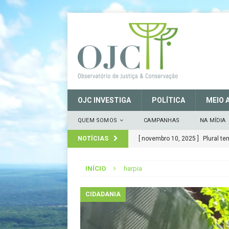
OJC INVESTIGA
POLÍTICA
MEIO 
QUEM SOMOS
CAMPANHAS
NA MÍDIA
NOTÍCIAS
[ março 27, 2025 ]
MANIFESTO 
CONSERVAÇÃO (SNUC) – 27 de
INÍCIO
harpia
[ janeiro 22, 2025 ]
Parceria fo
CIDADANIA
CIDADANIA
[ novembro 29, 2024 ]
Nota de
[ novembro 11, 2024 ]
Nota de 