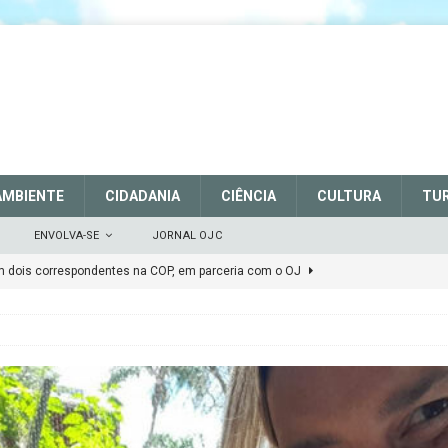
AMBIENTE
CIDADANIA
CIÊNCIA
CULTURA
TU
ENVOLVA-SE
JORNAL OJC
EM DEFESA DO SISTEMA NACIONAL DE UNIDADES DE
 março de 2025
CIDADANIA
rtalece a sinalização no Parque Nacional de São Joaquim
 Atenção
CIDADANIA
Repúdio
OPINIÃO