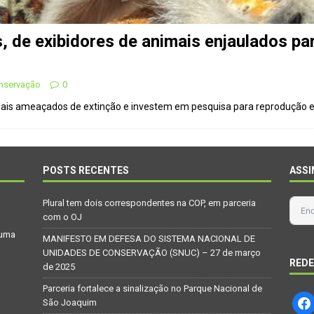
, de exibidores de animais enjaulados pa
onservação
0
mais ameaçados de extinção e investem em pesquisa para reprodução e
POSTS RECENTES
ASSI
Plural tem dois correspondentes na COP, em parceria
com o OJ
 uma
MANIFESTO EM DEFESA DO SISTEMA NACIONAL DE
UNIDADES DE CONSERVAÇÃO (SNUC) – 27 de março
REDE
de 2025
Parceria fortalece a sinalização no Parque Nacional de
São Joaquim