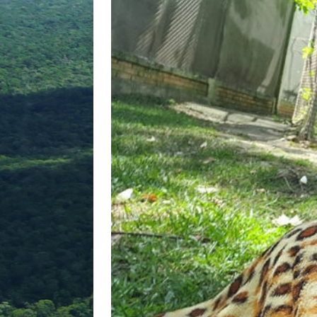
[ agosto 9, 2024 ]
O assustador
[ agosto 23, 2023 ]
Governo do 
Atlântica
OJC INVESTIGA
[ outubro 3, 2022 ]
Yanomami – 
[ maio 16, 2022 ]
Ameaças do pi
Paraná e Santa Catarina
MEI
[ abril 11, 2022 ]
Papagaio-verda
CIDADANIA
[ novembro 10, 2025 ]
Plural t
CIDADANIA