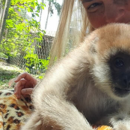
 derretimento das geleiras dos Andes
CIDADANIA
Paraná se nega a combater desmatamento ilegal na Mata
De volta ao século XVI
CIDADANIA
nus e eucalipto às Florestas com Araucárias nos estados do
O AMBIENTE
deiro: comércio ilegal faz com que aves percam o habitat natural
em dois correspondentes na COP, em parceria com o OJ