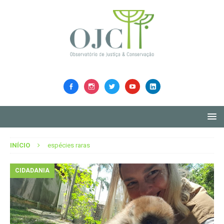
INÍCIO
espécies raras
CIDADANIA