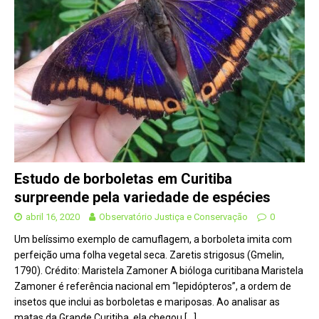
Estudo de borboletas em Curitiba
surpreende pela variedade de espécies
abril 16, 2020
Observatório Justiça e Conservação
0
Um belíssimo exemplo de camuflagem, a borboleta imita com
perfeição uma folha vegetal seca. Zaretis strigosus (Gmelin,
1790). Crédito: Maristela Zamoner A bióloga curitibana Maristela
Zamoner é referência nacional em “lepidópteros”, a ordem de
insetos que inclui as borboletas e mariposas. Ao analisar as
matas da Grande Curitiba, ela chegou
[…]