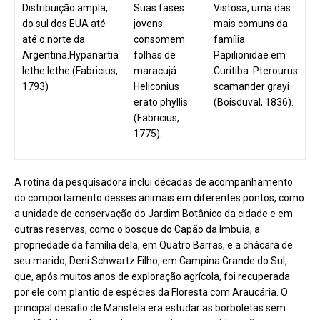
Distribuição ampla,
Suas fases
Vistosa, uma das
do sul dos EUA até
jovens
mais comuns da
até o norte da
consomem
família
Argentina.Hypanartia
folhas de
Papilionidae em
lethe lethe (Fabricius,
maracujá.
Curitiba. Pterourus
1793)
Heliconius
scamander grayi
erato phyllis
(Boisduval, 1836).
(Fabricius,
1775).
A rotina da pesquisadora inclui décadas de acompanhamento
do comportamento desses animais em diferentes pontos, como
a unidade de conservação do Jardim Botânico da cidade e em
outras reservas, como o bosque do Capão da Imbuia, a
propriedade da família dela, em Quatro Barras, e a chácara de
seu marido, Deni Schwartz Filho, em Campina Grande do Sul,
que, após muitos anos de exploração agrícola, foi recuperada
por ele com plantio de espécies da Floresta com Araucária. O
principal desafio de Maristela era estudar as borboletas sem