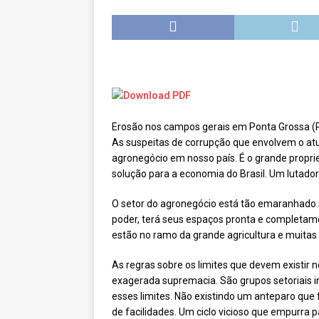
[ novembro 11, 2024 ]
Nota de 
[ agosto 9, 2024 ]
O assustador
[ agosto 23, 2023 ]
Governo do 
OJC INVESTIGA
[ outubro 3, 2022 ]
Yanomami – 
Erosão nos campos gerais em Ponta Grossa (
[ maio 16, 2022 ]
Ameaças do pi
As suspeitas de corrupção que envolvem o atu
Paraná e Santa Catarina
MEI
agronegócio em nosso país. É o grande proprie
solução para a economia do Brasil. Um lutador
[ abril 11, 2022 ]
Papagaio-verda
CIDADANIA
O setor do agronegócio está tão emaranhado n
poder, terá seus espaços pronta e completam
estão no ramo da grande agricultura e muitas a
As regras sobre os limites que devem existir 
exagerada supremacia. São grupos setoriais in
esses limites. Não existindo um anteparo qu
de facilidades. Um ciclo vicioso que empurra pa