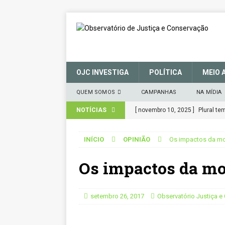
OJC INVESTIGA
POLÍTICA
MEIO 
QUEM SOMOS
CAMPANHAS
NA MÍDIA
NOTÍCIAS
[ novembro 10, 2025 ]
Plural t
CIDADANIA
INÍCIO
OPINIÃO
Os impactos da mon
[ março 27, 2025 ]
MANIFESTO 
Os impactos da mon
CONSERVAÇÃO (SNUC) – 27 de 
[ janeiro 22, 2025 ]
Parceria for
CIDADANIA
setembro 26, 2017
Observatório Justiça 
[ novembro 29, 2024 ]
Nota de 