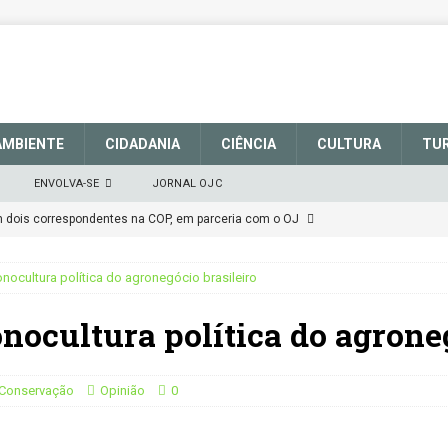
AMBIENTE
CIDADANIA
CIÊNCIA
CULTURA
TU
ENVOLVA-SE
JORNAL OJC
em dois correspondentes na COP, em parceria com o OJ
ocultura política do agronegócio brasileiro
EM DEFESA DO SISTEMA NACIONAL DE UNIDADES DE
ocultura política do agroneg
março de 2025
CIDADANIA
talece a sinalização no Parque Nacional de São Joaquim
e Conservação
Opinião
0
Atenção
CIDADANIA