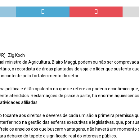
Repúdio
OPINIÃO
 derretimento das geleiras dos Andes
CIDADANIA
Paraná se nega a combater desmatamento ilegal na Mata Atlântica
De volta ao século XVI
CIDADANIA
PR)_Zig Koch
nus e eucalipto às Florestas com Araucárias nos estados do
al ministro da Agricultura, Blairo Maggi, podem ou não ser comprovada
O AMBIENTE
tário, o recordista de áreas plantadas de soja e o líder que sustenta q
 inconteste pelo fortalecimento do setor.
deiro: comércio ilegal faz com que aves percam o habitat natural
a política e é tão opulento no que se refere ao poderio econômico qu
ente atendidos. Reclamações de praxe à parte, há enorme aquiescênci
tividades afiliadas.
no tocante aos direitos e deveres de cada um são a primeira premissa 
terferindo na gestão das esferas executivas e legislativas, que, por s
e freie os anseios dos que buscam vantagens, não haverá um momento 
ra debaixo do tapete o significado real do interesse público.