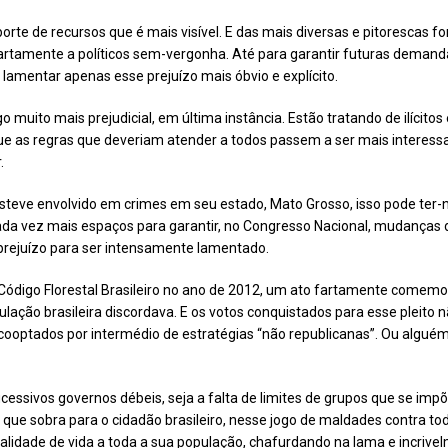
porte de recursos que é mais visível. E das mais diversas e pitorescas f
fartamente a políticos sem-vergonha. Até para garantir futuras demand
 lamentar apenas esse prejuízo mais óbvio e explícito.
 muito mais prejudicial, em última instância. Estão tratando de ilícitos
 as regras que deveriam atender a todos passem a ser mais interessan
.
esteve envolvido em crimes em seu estado, Mato Grosso, isso pode ter-
ada vez mais espaços para garantir, no Congresso Nacional, mudanças
m prejuízo para ser intensamente lamentado.
digo Florestal Brasileiro no ano de 2012, um ato fartamente comemor
ção brasileira discordava. E os votos conquistados para esse pleito n
ooptados por intermédio de estratégias “não republicanas”. Ou algué
cessivos governos débeis, seja a falta de limites de grupos que se 
 que sobra para o cidadão brasileiro, nesse jogo de maldades contra to
 qualidade de vida a toda a sua população, chafurdando na lama e inc