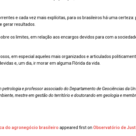
rentes e cada vez mais explícitas, para os brasileiros há uma certeza: p
e gerar resultados.
sobre os limites, em relação aos encargos devidos para com a socied
rosos, em especial aqueles mais organizados e articulados politicamen
devidas e, um dia, ir morar em alguma Flórida da vida.
 petrologia e professor associado do Departamento de Geociências da Un
biente, mestre em gestão do território e doutorando em geologia e membro
ca do agronegócio brasileiro
appeared first on
Observatório de Jus