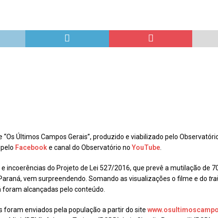
Repúdio
OPINIÃO
 derretimento das geleiras dos Andes
CIDADANIA
Paraná se nega a combater desmatamento ilegal na Mata Atlântica
De volta ao século XVI
CIDADANIA
nus e eucalipto às Florestas com Araucárias nos estados do
O AMBIENTE
deiro: comércio ilegal faz com que aves percam o habitat natural
me “Os Últimos Campos Gerais”, produzido e viabilizado pelo Observatór
 pelo
Facebook
e canal do Observatório no
YouTube
.
s e incoerências do Projeto de Lei 527/2016, que prevê a mutilação de
 Paraná, vem surpreendendo. Somando as visualizações o filme e do
tra
já foram alcançadas pelo conteúdo.
foram enviados pela população a partir do site
www.osultimoscampo