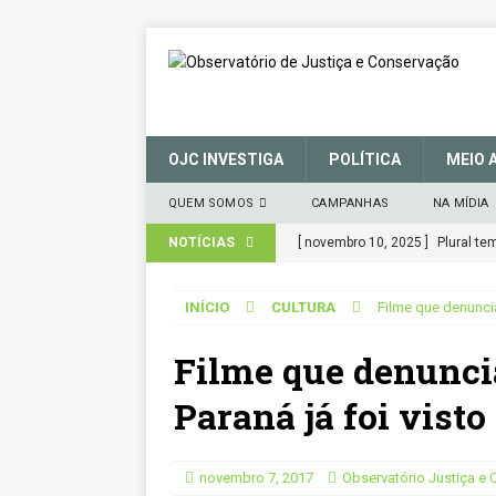
OJC INVESTIGA
POLÍTICA
MEIO 
QUEM SOMOS
CAMPANHAS
NA MÍDIA
NOTÍCIAS
[ novembro 10, 2025 ]
Plural t
CIDADANIA
INÍCIO
CULTURA
Filme que denuncia
[ março 27, 2025 ]
MANIFESTO 
Filme que denunci
CONSERVAÇÃO (SNUC) – 27 de 
[ janeiro 22, 2025 ]
Parceria for
Paraná já foi vist
CIDADANIA
[ novembro 29, 2024 ]
Nota de 
novembro 7, 2017
Observatório Justiça e