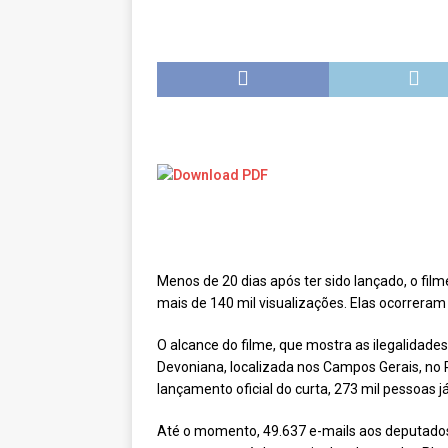
[ novembro 11, 2024 ]
Nota de 
[ agosto 9, 2024 ]
O assustador
[ agosto 23, 2023 ]
Governo do 
OJC INVESTIGA
[ outubro 3, 2022 ]
Yanomami – 
[ maio 16, 2022 ]
Ameaças do pi
Paraná e Santa Catarina
MEI
[ abril 11, 2022 ]
Papagaio-verda
Menos de 20 dias após ter sido lançado, o fil
CIDADANIA
mais de 140 mil visualizações. Elas ocorreram
O alcance do filme, que mostra as ilegalidade
Devoniana, localizada nos Campos Gerais, no
lançamento oficial do curta, 273 mil pessoas 
Até o momento, 49.637 e-mails aos deputados 