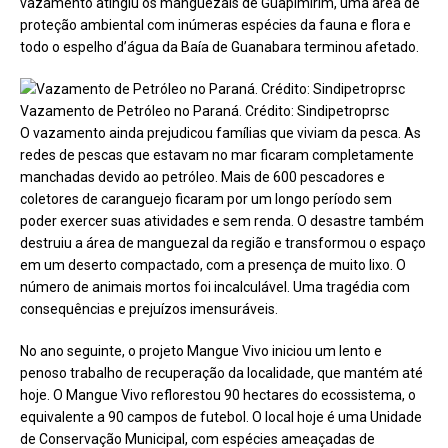
vazamento atingiu os manguezais de Guapimirim, uma área de
proteção ambiental com inúmeras espécies da fauna e flora e
todo o espelho d’água da Baía de Guanabara terminou afetado.
Vazamento de Petróleo no Paraná. Crédito: Sindipetroprsc
O vazamento ainda prejudicou famílias que viviam da pesca. As
redes de pescas que estavam no mar ficaram completamente
manchadas devido ao petróleo. Mais de 600 pescadores e
coletores de caranguejo ficaram por um longo período sem
poder exercer suas atividades e sem renda. O desastre também
destruiu a área de manguezal da região e transformou o espaço
em um deserto compactado, com a presença de muito lixo. O
número de animais mortos foi incalculável. Uma tragédia com
consequências e prejuízos imensuráveis.
No ano seguinte, o projeto Mangue Vivo iniciou um lento e
penoso trabalho de recuperação da localidade, que mantém até
hoje. O Mangue Vivo reflorestou 90 hectares do ecossistema, o
equivalente a 90 campos de futebol. O local hoje é uma Unidade
de Conservação Municipal, com espécies ameaçadas de