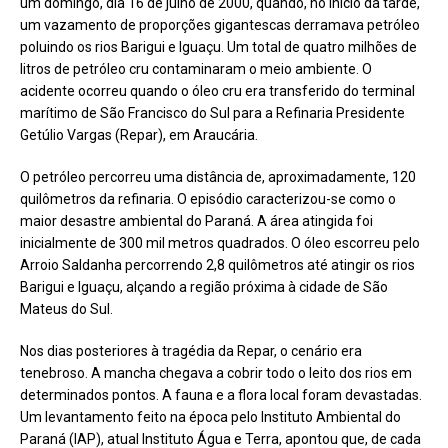
um domingo, dia 16 de julho de 2000, quando, no início da tarde,
um vazamento de proporções gigantescas derramava petróleo
poluindo os rios Barigui e Iguaçu. Um total de quatro milhões de
litros de petróleo cru contaminaram o meio ambiente. O
acidente ocorreu quando o óleo cru era transferido do terminal
marítimo de São Francisco do Sul para a Refinaria Presidente
Getúlio Vargas (Repar), em Araucária.
O petróleo percorreu uma distância de, aproximadamente, 120
quilômetros da refinaria. O episódio caracterizou-se como o
maior desastre ambiental do Paraná. A área atingida foi
inicialmente de 300 mil metros quadrados. O óleo escorreu pelo
Arroio Saldanha percorrendo 2,8 quilômetros até atingir os rios
Barigui e Iguaçu, alçando a região próxima à cidade de São
Mateus do Sul.
Nos dias posteriores à tragédia da Repar, o cenário era
tenebroso. A mancha chegava a cobrir todo o leito dos rios em
determinados pontos. A fauna e a flora local foram devastadas.
Um levantamento feito na época pelo Instituto Ambiental do
Paraná (IAP), atual Instituto Água e Terra, apontou que, de cada