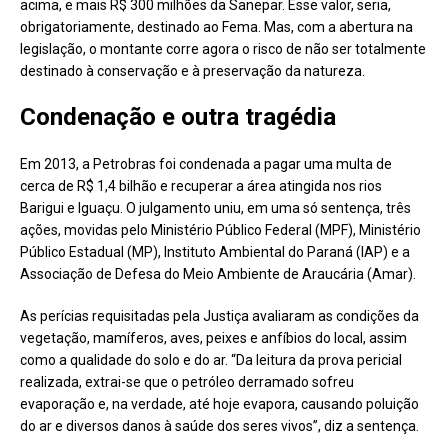
acima, e mais R$ 300 milhões da Sanepar. Esse valor, seria,
obrigatoriamente, destinado ao Fema. Mas, com a abertura na
legislação, o montante corre agora o risco de não ser totalmente
destinado à conservação e à preservação da natureza.
Condenação e outra tragédia
Em 2013, a Petrobras foi condenada a pagar uma multa de
cerca de R$ 1,4 bilhão e recuperar a área atingida nos rios
Barigui e Iguaçu. O julgamento uniu, em uma só sentença, três
ações, movidas pelo Ministério Público Federal (MPF), Ministério
Público Estadual (MP), Instituto Ambiental do Paraná (IAP) e a
Associação de Defesa do Meio Ambiente de Araucária (Amar).
As perícias requisitadas pela Justiça avaliaram as condições da
vegetação, mamíferos, aves, peixes e anfíbios do local, assim
como a qualidade do solo e do ar. “Da leitura da prova pericial
realizada, extrai-se que o petróleo derramado sofreu
evaporação e, na verdade, até hoje evapora, causando poluição
do ar e diversos danos à saúde dos seres vivos”, diz a sentença.