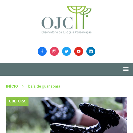
INÍCIO
baía de guanabara
CULTURA