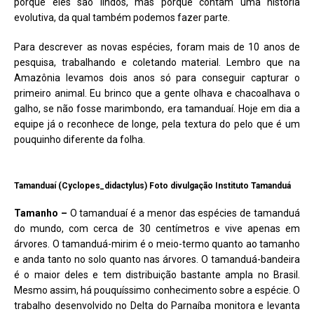
porque eles são lindos, mas porque contam uma história
evolutiva, da qual também podemos fazer parte.
Para descrever as novas espécies, foram mais de 10 anos de
pesquisa, trabalhando e coletando material. Lembro que na
Amazônia levamos dois anos só para conseguir capturar o
primeiro animal. Eu brinco que a gente olhava e chacoalhava o
galho, se não fosse marimbondo, era tamanduaí. Hoje em dia a
equipe já o reconhece de longe, pela textura do pelo que é um
pouquinho diferente da folha.
Tamanduaí (Cyclopes_didactylus) Foto divulgação Instituto Tamanduá
Tamanho –
O tamanduaí é a menor das espécies de tamanduá
do mundo, com cerca de 30 centímetros e vive apenas em
árvores. O tamanduá-mirim é o meio-termo quanto ao tamanho
e anda tanto no solo quanto nas árvores. O tamanduá-bandeira
é o maior deles e tem distribuição bastante ampla no Brasil.
Mesmo assim, há pouquíssimo conhecimento sobre a espécie. O
trabalho desenvolvido no Delta do Parnaíba monitora e levanta