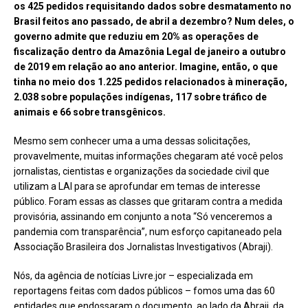
os 425 pedidos requisitando dados sobre desmatamento no
Brasil feitos ano passado, de abril a dezembro? Num deles, o
governo admite que reduziu em 20% as operações de
fiscalização dentro da Amazônia Legal de janeiro a outubro
de 2019 em relação ao ano anterior. Imagine, então, o que
tinha no meio dos 1.225 pedidos relacionados à mineração,
2.038 sobre populações indígenas, 117 sobre tráfico de
animais e 66 sobre transgênicos.
Mesmo sem conhecer uma a uma dessas solicitações,
provavelmente, muitas informações chegaram até você pelos
jornalistas, cientistas e organizações da sociedade civil que
utilizam a LAI para se aprofundar em temas de interesse
público. Foram essas as classes que gritaram contra a medida
provisória, assinando em conjunto a nota “Só venceremos a
pandemia com transparência”, num esforço capitaneado pela
Associação Brasileira dos Jornalistas Investigativos (Abraji).
Nós, da agência de notícias Livre.jor – especializada em
reportagens feitas com dados públicos – fomos uma das 60
entidades que endossaram o documento, ao lado da Abraji, da