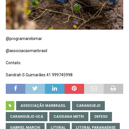
@programarebimar
@associacaomarbrasil
Contato:
Sandrah S Guimarães 41 999745998
ASSOCIAÇÃO MARBRASIL
CARANGUEJO
CARANGUEJO-UCÁ
CASSIANA METRI
DEFESO
GABRIEL MARCHI
LITORAL
LITORAL PARANAENSE