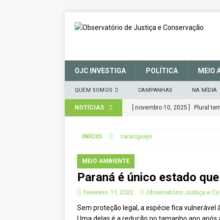
OJC INVESTIGA
POLÍTICA
MEIO 
QUEM SOMOS
CAMPANHAS
NA MÍDIA
NOTÍCIAS
[ novembro 10, 2025 ]
Plural t
CIDADANIA
INÍCIO
caranguejo
[ março 27, 2025 ]
MANIFESTO 
CONSERVAÇÃO (SNUC) – 27 de 
MEIO AMBIENTE
Paraná é único estado que
[ janeiro 22, 2025 ]
Parceria for
CIDADANIA
fevereiro 11, 2022
Observatório Justiça e C
Sem proteção legal, a espécie fica vulnerável
[ novembro 29, 2024 ]
Nota de 
Uma delas é a redução no tamanho ano após 