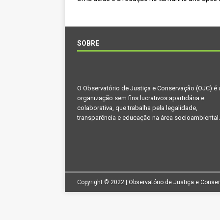
[ novembro 11, 2024 ]
Nota de 
[ agosto 9, 2024 ]
O assustador
[ agosto 23, 2023 ]
Governo do 
SOBRE
OJC INVESTIGA
[ outubro 3, 2022 ]
Yanomami – 
O Observatório de Justiça e Conservação (OJC) é
[ maio 16, 2022 ]
Ameaças do pi
organização sem fins lucrativos apartidária e
Paraná e Santa Catarina
MEI
colaborativa, que trabalha pela legalidade,
transparência e educação na área socioambiental.
[ abril 11, 2022 ]
Papagaio-verda
CIDADANIA
Copyright © 2022 | Observatório de Justiça e Conse