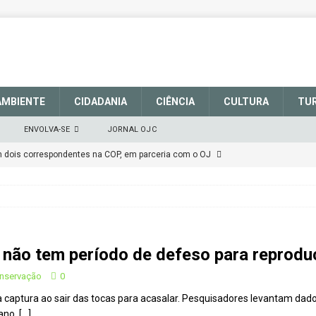
AMBIENTE
CIDADANIA
CIÊNCIA
CULTURA
TU
ENVOLVA-SE
JORNAL OJC
em dois correspondentes na COP, em parceria com o OJ
EM DEFESA DO SISTEMA NACIONAL DE UNIDADES DE
março de 2025
CIDADANIA
 não tem período de defeso para reprodu
talece a sinalização no Parque Nacional de São Joaquim
onservação
0
 à captura ao sair das tocas para acasalar. Pesquisadores levantam da
Atenção
CIDADANIA
ano.
[…]