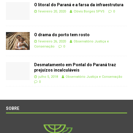
O litoral do Paraná e a farsa da infraestrutura
fevereiro 20, 2020
Clóvis Borges SPVS
0
O drama do porto tem rosto
fevereiro 26, 2020
Observatório Justiça e
Conservação
0
Desmatamento em Pontal do Paraná traz
prejuízos incalculáveis
julho 5, 2018
Observatório Justiça e Conservação
0
SOBRE