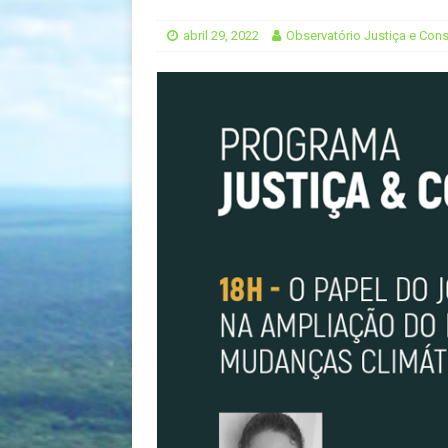
[ agosto 9, 2024 ]
O assustador
abril 29, 2022
Observatório Justiça e Con
[ agosto 23, 2023 ]
Governo do 
Atlântica
OJC INVESTIGA
[ outubro 3, 2022 ]
Yanomami – 
[ maio 16, 2022 ]
Ameaças do pi
Paraná e Santa Catarina
MEI
[ abril 11, 2022 ]
Papagaio-verda
CIDADANIA
[ novembro 10, 2025 ]
Plural t
CIDADANIA