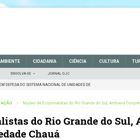
AMBIENTE
CIDADANIA
CIÊNCIA
CULTURA
TU
ENVOLVA-SE
JORNAL OJC
EM DEFESA DO SISTEMA NACIONAL DE UNIDADES DE
 março de 2025
CIDADANIA
VAÇÃO
Núcleo de Ecojornalistas do Rio Grande do Sul, Ambiens Cooper
rtalece a sinalização no Parque Nacional de São Joaquim
listas do Rio Grande do Sul,
 Atenção
CIDADANIA
iedade Chauá
Repúdio
OPINIÃO