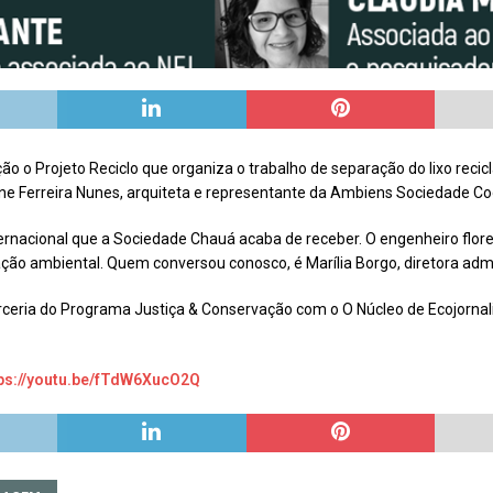
o Projeto Reciclo que organiza o trabalho de separação do lixo recic
ane Ferreira Nunes, arquiteta e representante da Ambiens Sociedade Co
acional que a Sociedade Chauá acaba de receber. O engenheiro flores
ão ambiental. Quem conversou conosco, é Marília Borgo, diretora admi
ria do Programa Justiça & Conservação com o O Núcleo de Ecojornalist
ps://youtu.be/fTdW6XucO2Q