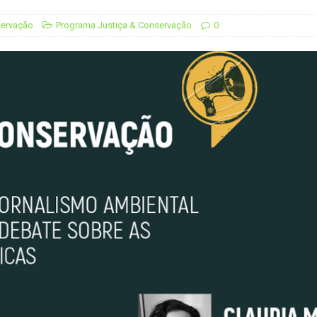
 derretimento das geleiras dos Andes
CIDADANIA
servação
Programa Justiça & Conservação
0
Paraná se nega a combater desmatamento ilegal na Mata
De volta ao século XVI
CIDADANIA
nus e eucalipto às Florestas com Araucárias nos estados do
O AMBIENTE
deiro: comércio ilegal faz com que aves percam o habitat natural
em dois correspondentes na COP, em parceria com o OJ