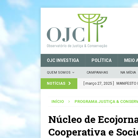
OJC INVESTIGA
POLÍTICA
MEIO 
QUEM SOMOS
CAMPANHAS
NA MÍDIA
NOTÍCIAS
[ março 27, 2025 ]
MANIFESTO 
CONSERVAÇÃO (SNUC) – 27 de
INÍCIO
PROGRAMA JUSTIÇA & CONSER
[ janeiro 22, 2025 ]
Parceria fo
Núcleo de Ecojorna
CIDADANIA
[ novembro 29, 2024 ]
Nota de
Cooperativa e Soc
[ novembro 11, 2024 ]
Nota de 