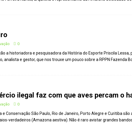
Repúdio
OPINIÃO
 derretimento das geleiras dos Andes
CIDADANIA
Paraná se nega a combater desmatamento ilegal na Mata Atlântica
iro
De volta ao século XVI
CIDADANIA
rvação
0
 historiadora e pesquisadora da História do Esporte Priscila Lessa, p
nus e eucalipto às Florestas com Araucárias nos estados do
 analista e gestor, que nos trouxe um pouco sobre a RPPN Fazenda Bo
O AMBIENTE
deiro: comércio ilegal faz com que aves percam o habitat natural
rcio ilegal faz com que aves percam o ha
rvação
0
 e Conservação São Paulo, Rio de Janeiro, Porto Alegre e Curitiba são 
s-verdadeiros (Amazona aestiva). Não é raro avistar grandes bandos