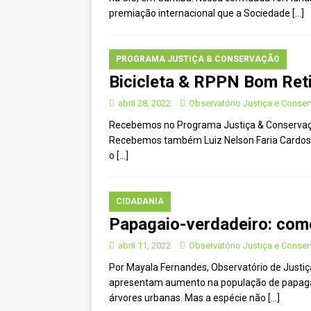
[ novembro 11, 2024 ]
Nota de 
premiação internacional que a Sociedade
[…]
[ agosto 9, 2024 ]
O assustador
[ agosto 23, 2023 ]
Governo do 
PROGRAMA JUSTIÇA & CONSERVAÇÃO
Bicicleta & RPPN Bom Ret
OJC INVESTIGA
[ outubro 3, 2022 ]
Yanomami – 
abril 28, 2022
Observatório Justiça e Conse
Recebemos no Programa Justiça & Conservação a
[ maio 16, 2022 ]
Ameaças do pi
Recebemos também Luiz Nelson Faria Cardoso,
Paraná e Santa Catarina
MEI
o
[…]
[ abril 11, 2022 ]
Papagaio-verda
CIDADANIA
CIDADANIA
Papagaio-verdadeiro: comé
abril 11, 2022
Observatório Justiça e Conse
Por Mayala Fernandes, Observatório de Justiça
apresentam aumento na população de papagaio
árvores urbanas. Mas a espécie não
[…]