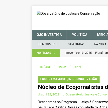
OJC INVESTIGA
POLÍTICA
MEIO 
QUEM SOMOS
CAMPANHAS
NA MÍDIA
NOTÍCIAS
[ novembro 10, 2025 ]
Plural t
CIDADANIA
INÍCIO
2022
abril
[ março 27, 2025 ]
MANIFESTO 
CONSERVAÇÃO (SNUC) – 27 de 
PROGRAMA JUSTIÇA & CONSERVAÇÃO
Núcleo de Ecojornalistas 
[ janeiro 22, 2025 ]
Parceria for
CIDADANIA
abril 29, 2022
Observatório Justiça e Conse
Recebemos no Programa Justiça & Conservação 
[ novembro 29, 2024 ]
Nota de 
na CIC, em Curitiba. Nossa convidada foi Ad