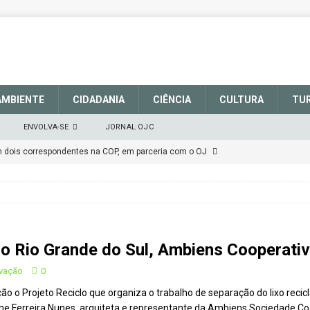
AMBIENTE
CIDADANIA
CIÊNCIA
CULTURA
TU
ENVOLVA-SE
JORNAL OJC
em dois correspondentes na COP, em parceria com o OJ
EM DEFESA DO SISTEMA NACIONAL DE UNIDADES DE
março de 2025
CIDADANIA
do Rio Grande do Sul, Ambiens Cooperati
talece a sinalização no Parque Nacional de São Joaquim
rvação
0
o Projeto Reciclo que organiza o trabalho de separação do lixo recic
Atenção
CIDADANIA
riane Ferreira Nunes, arquiteta e representante da Ambiens Sociedade