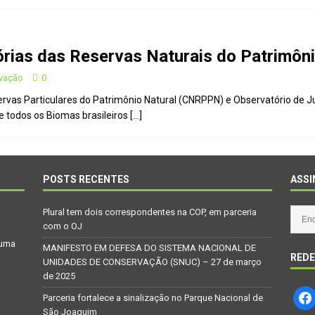
órias das Reservas Naturais do Patrimôni
rvação
0
vas Particulares do Patrimônio Natural (CNRPPN) e Observatório de Jus
e todos os Biomas brasileiros
[…]
POSTS RECENTES
ASSI
Plural tem dois correspondentes na COP, em parceria
com o OJ
 uma
MANIFESTO EM DEFESA DO SISTEMA NACIONAL DE
REDE
UNIDADES DE CONSERVAÇÃO (SNUC) – 27 de março
de 2025
Parceria fortalece a sinalização no Parque Nacional de
São Joaquim