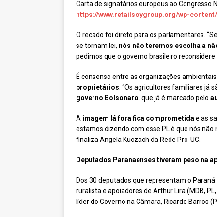
Carta de signatários europeus ao Congresso N
https://www.retailsoygroup.org/wp-conten
O recado foi direto para os parlamentares. “
se tornam lei,
nós não teremos escolha a não
pedimos que o governo brasileiro reconsidere
É consenso entre as organizações ambientais c
proprietários
. “Os agricultores familiares já
governo Bolsonaro
, que já é marcado pelo
a
A
imagem lá fora fica comprometida
e as sa
estamos dizendo com esse PL é que nós não 
finaliza Angela Kuczach da Rede Pró-UC.
Deputados Paranaenses tiveram peso na a
Dos 30 deputados que representam o Paraná n
ruralista e apoiadores de Arthur Lira (MDB, P
líder do Governo na Câmara, Ricardo Barros (