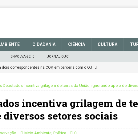
AMBIENTE
CIDADANIA
CIÊNCIA
CULTURA
TU
ENVOLVA-SE
JORNAL OJC
em dois correspondentes na COP, em parceria com o OJ
 Deputados incentiva grilagem de terras da União, ignorando apelo de divers
EM DEFESA DO SISTEMA NACIONAL DE UNIDADES DE
dos incentiva grilagem de te
março de 2025
CIDADANIA
talece a sinalização no Parque Nacional de São Joaquim
 diversos setores sociais
Atenção
CIDADANIA
nservação
Meio Ambiente
,
Política
0