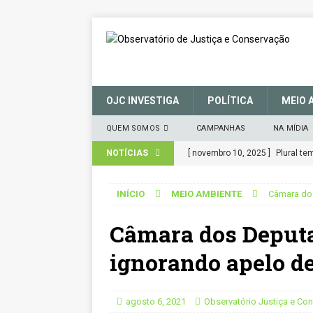
OJC INVESTIGA
POLÍTICA
MEIO 
QUEM SOMOS
CAMPANHAS
NA MÍDIA
NOTÍCIAS
[ novembro 10, 2025 ]
Plural t
CIDADANIA
INÍCIO
MEIO AMBIENTE
Câmara dos
[ março 27, 2025 ]
MANIFESTO 
Câmara dos Deputa
CONSERVAÇÃO (SNUC) – 27 de 
[ janeiro 22, 2025 ]
Parceria for
ignorando apelo de
CIDADANIA
[ novembro 29, 2024 ]
Nota de 
agosto 6, 2021
Observatório Justiça e Co