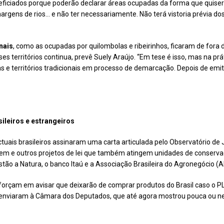
neficiados porque poderão declarar áreas ocupadas da forma que quisere
argens de rios… e não ter necessariamente. Não terá vistoria prévia dos
onais
, como as ocupadas por quilombolas e ribeirinhos, ficaram de fora
ses territórios continua, prevê Suely Araújo. “Em tese é isso, mas na prá
 e territórios tradicionais em processo de demarcação. Depois de emitido
ileiros e estrangeiros
tuais brasileiros assinaram uma carta articulada pelo Observatório de
em e outros projetos de lei que também atingem unidades de conservaçã
estão a Natura, o banco Itaú e a Associação Brasileira do Agronegócio (
rçam em avisar que deixarão de comprar produtos do Brasil caso o P
enviaram à Câmara dos Deputados, que até agora mostrou pouca ou 