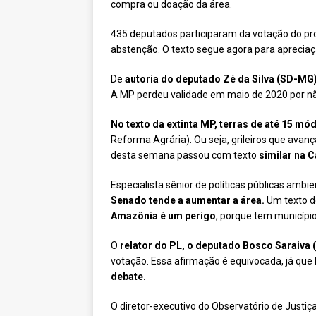
compra ou doação da área.
435 deputados participaram da votação do pr
abstenção. O texto segue agora para aprecia
De
autoria do deputado Zé da Silva (SD-MG
A MP perdeu validade em maio de 2020 por nã
No texto da extinta MP, terras de até 15 mó
Reforma Agrária). Ou seja, grileiros que avan
desta semana passou com texto
similar na 
Especialista sênior de políticas públicas amb
Senado tende a aumentar a área.
Um texto do
Amazônia é um perigo
, porque tem municípi
O
relator do PL, o deputado Bosco Saraiva
votação. Essa afirmação é equivocada, já que
debate.
O diretor-executivo do Observatório de Justiç