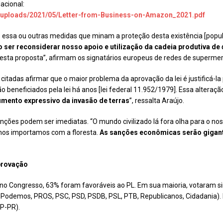
acional:
t/uploads/2021/05/Letter-from-Business-on-Amazon_2021.pdf
Se essa ou outras medidas que minam a proteção desta existência [popu
 ser reconsiderar nosso apoio e utilização da cadeia produtiva de
 esta proposta”, afirmam os signatários europeus de redes de supermer
itadas afirmar que o maior problema da aprovação da lei é justificá-la
 são beneficiados pela lei há anos [lei federal 11.952/1979]. Essa alter
umento expressivo da invasão de terras
”, ressalta Araújo.
nções podem ser imediatas. “O mundo civilizado lá fora olha para o no
nos importamos com a floresta.
As sanções econômicas serão gigan
provação
o Congresso, 63% foram favoráveis ao PL. Em sua maioria, votaram sim
L, Podemos, PROS, PSC, PSD, PSDB, PSL, PTB, Republicanos, Cidadania). 
PP-PR).