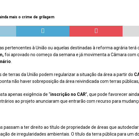
Repúdio
OPINIÃO
 derretimento das geleiras dos Andes
CIDADANIA
 ainda mais o crime de grilagem
Paraná se nega a combater desmatamento ilegal na Mata Atlântica
De volta ao século XVI
CIDADANIA
 pertencentes à União ou aquelas destinadas à reforma agrária terá o t
em,
foi aprovado no começo da semana e já movimenta a Câmara com q
nus e eucalipto às Florestas com Araucárias nos estados do
enário
.
O AMBIENTE
s de terras da União podem regularizar a situação da área a partir do
CA
deiro: comércio ilegal faz com que aves percam o habitat natural
ponta não haver sobreposição da área reivindicada com terras públicas
nsta apenas exigência de “
inscrição no CAR
”, que pode favorecer ainda
ontrários ao projeto anunciaram que entrarão com recurso para mudança
cas passam a ter direito ao título de propriedade de áreas que autodecl
ação de irregularidades ambientais. O título da terra pública para um d