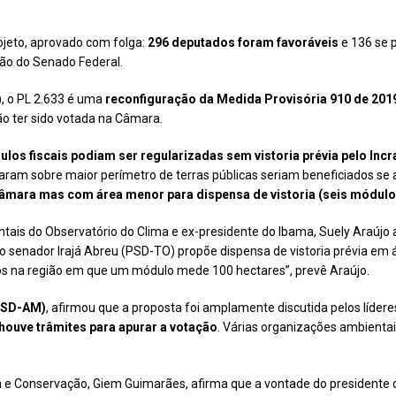
ojeto, aprovado com folga:
296 deputados foram favoráveis
e 136 se 
ção do Senado Federal.
)
, o PL 2.633 é uma
reconfiguração da Medida Provisória 910 de 201
o ter sido votada na Câmara.
dulos fiscais podiam ser regularizadas sem vistoria prévia pelo Incr
çaram sobre maior perímetro de terras públicas seriam beneficiados se
Câmara mas com área menor para dispensa de vistoria (seis módulos
ientais do Observatório do Clima e ex-presidente do Ibama, Suely Araújo
 senador Irajá Abreu (PSD-TO) propõe dispensa de vistoria prévia em á
os na região em que um módulo mede 100 hectares”, prevê Araújo.
 (SD-AM)
, afirmou que a proposta foi amplamente discutida pelos lídere
houve trâmites para apurar a votação
. Várias organizações ambientai
a e Conservação, Giem Guimarães, afirma que a vontade do presidente da