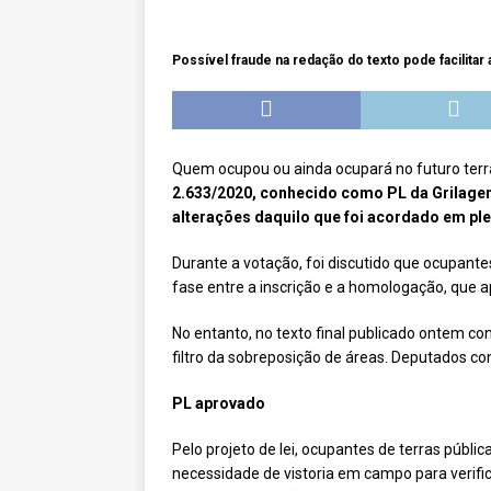
[ novembro 11, 2024 ]
Nota de 
[ agosto 9, 2024 ]
O assustador
Possível fraude na redação do texto pode facilitar
[ agosto 23, 2023 ]
Governo do 
OJC INVESTIGA
[ outubro 3, 2022 ]
Yanomami – 
Quem ocupou ou ainda ocupará no futuro terras
2.633/2020, conhecido como PL da Grilag
[ maio 16, 2022 ]
Ameaças do pi
alterações daquilo que foi acordado em pl
Paraná e Santa Catarina
MEI
Durante a votação, foi discutido que ocupante
[ abril 11, 2022 ]
Papagaio-verda
fase entre a inscrição e a homologação, que a
CIDADANIA
No entanto, no texto final publicado ontem co
filtro da sobreposição de áreas. Deputados c
PL aprovado
Pelo projeto de lei, ocupantes de terras públi
necessidade de vistoria em campo para verific