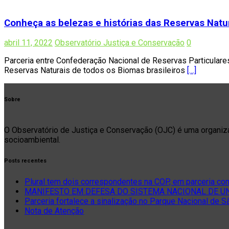
Conheça as belezas e histórias das Reservas Natur
abril 11, 2022
Observatório Justiça e Conservação
0
Parceria entre Confederação Nacional de Reservas Particulares
Reservas Naturais de todos os Biomas brasileiros
[…]
Sobre
O Observatório de Justiça e Conservação (OJC) é uma organizaçã
socioambiental.
Posts recentes
Plural tem dois correspondentes na COP, em parceria co
MANIFESTO EM DEFESA DO SISTEMA NACIONAL DE UNI
Parceria fortalece a sinalização no Parque Nacional de 
Nota de Atenção