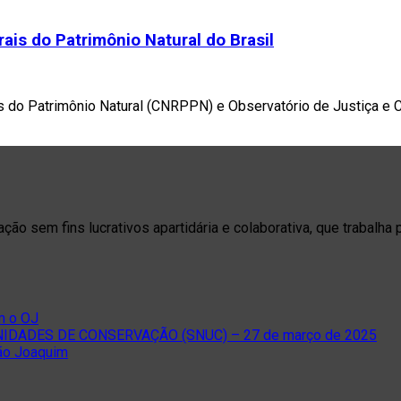
ais do Patrimônio Natural do Brasil
 do Patrimônio Natural (CNRPPN) e Observatório de Justiça e Co
o sem fins lucrativos apartidária e colaborativa, que trabalha 
m o OJ
DADES DE CONSERVAÇÃO (SNUC) – 27 de março de 2025
São Joaquim