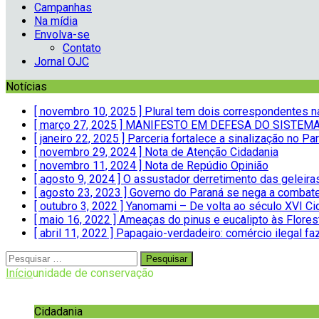
Campanhas
Na mídia
Envolva-se
Contato
Jornal OJC
Notícias
[ novembro 10, 2025 ]
Plural tem dois correspondentes 
[ março 27, 2025 ]
MANIFESTO EM DEFESA DO SISTEMA 
[ janeiro 22, 2025 ]
Parceria fortalece a sinalização no 
[ novembro 29, 2024 ]
Nota de Atenção
Cidadania
[ novembro 11, 2024 ]
Nota de Repúdio
Opinião
[ agosto 9, 2024 ]
O assustador derretimento das geleir
[ agosto 23, 2023 ]
Governo do Paraná se nega a combate
[ outubro 3, 2022 ]
Yanomami – De volta ao século XVI
Ci
[ maio 16, 2022 ]
Ameaças do pinus e eucalipto às Flores
[ abril 11, 2022 ]
Papagaio-verdadeiro: comércio ilegal fa
Início
unidade de conservação
Cidadania