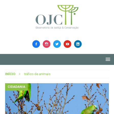
INÍCIO
tráfico de animais
CIDADANIA