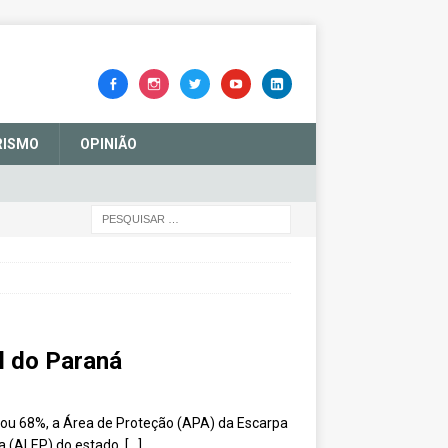
RISMO
OPINIÃO
l do Paraná
, ou 68%, a Área de Proteção (APA) da Escarpa
a (ALEP) do estado.
[…]