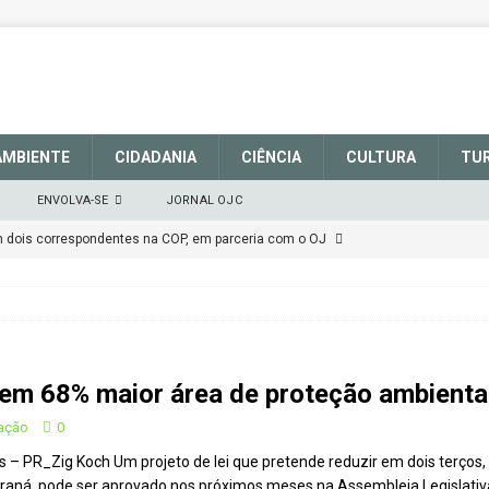
AMBIENTE
CIDADANIA
CIÊNCIA
CULTURA
TU
ENVOLVA-SE
JORNAL OJC
em dois correspondentes na COP, em parceria com o OJ
EM DEFESA DO SISTEMA NACIONAL DE UNIDADES DE
março de 2025
CIDADANIA
r em 68% maior área de proteção ambienta
talece a sinalização no Parque Nacional de São Joaquim
vação
0
s – PR_Zig Koch Um projeto de lei que pretende reduzir em dois terços
Atenção
CIDADANIA
araná, pode ser aprovado nos próximos meses na Assembleia Legislativ