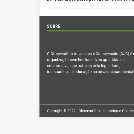
[ novembro 11, 2024 ]
Nota de 
[ agosto 9, 2024 ]
O assustador
[ agosto 23, 2023 ]
Governo do 
SOBRE
OJC INVESTIGA
[ outubro 3, 2022 ]
Yanomami – 
O Observatório de Justiça e Conservação (OJC) é
[ maio 16, 2022 ]
Ameaças do pi
organização sem fins lucrativos apartidária e
Paraná e Santa Catarina
MEI
colaborativa, que trabalha pela legalidade,
transparência e educação na área socioambiental.
[ abril 11, 2022 ]
Papagaio-verda
CIDADANIA
Copyright © 2022 | Observatório de Justiça e Conse