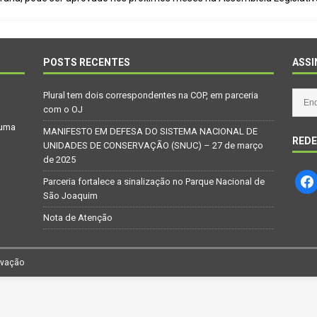
Repúdio
OPINIÃO
 derretimento das geleiras dos Andes
CIDADANIA
Paraná se nega a combater desmatamento ilegal na Mata Atlântica
POSTS RECENTES
ASSI
Plural tem dois correspondentes na COP, em parceria
De volta ao século XVI
CIDADANIA
com o OJ
 uma
nus e eucalipto às Florestas com Araucárias nos estados do
MANIFESTO EM DEFESA DO SISTEMA NACIONAL DE
REDE
UNIDADES DE CONSERVAÇÃO (SNUC) – 27 de março
O AMBIENTE
de 2025
deiro: comércio ilegal faz com que aves percam o habitat natural
Parceria fortalece a sinalização no Parque Nacional de
São Joaquim
Nota de Atenção
rvação