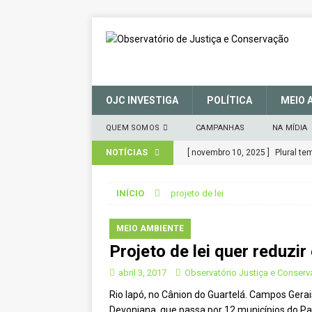
OJC INVESTIGA
POLÍTICA
MEIO 
QUEM SOMOS
CAMPANHAS
NA MÍDIA
NOTÍCIAS
[ novembro 10, 2025 ]
Plural t
CIDADANIA
INÍCIO
projeto de lei
[ março 27, 2025 ]
MANIFESTO 
CONSERVAÇÃO (SNUC) – 27 de 
MEIO AMBIENTE
Projeto de lei quer reduzi
[ janeiro 22, 2025 ]
Parceria for
CIDADANIA
abril 3, 2017
Observatório Justiça e Conser
Rio Iapó, no Cânion do Guartelá. Campos Gerai
[ novembro 29, 2024 ]
Nota de 
Devoniana, que passa por 12 municípios do P