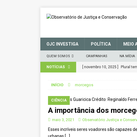
OJC INVESTIGA
POLÍTICA
MEIO 
QUEM SOMOS
CAMPANHAS
NA MÍDIA
NOTÍCIAS
[ novembro 10, 2025 ]
Plural t
CIDADANIA
INÍCIO
morcegos
[ março 27, 2025 ]
MANIFESTO 
CONSERVAÇÃO (SNUC) – 27 de 
CIÊNCIA
A importância dos morceg
[ janeiro 22, 2025 ]
Parceria for
CIDADANIA
maio 3, 2021
Observatório Justiça e Conser
Esses incríveis seres voadores são capazes de
[ novembro 29, 2024 ]
Nota de 
urbanas
[…]