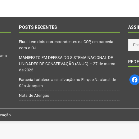
Repúdio
OPINIÃO
 derretimento das geleiras dos Andes
CIDADANIA
Paraná se nega a combater desmatamento ilegal na Mata Atlântica
POSTS RECENTES
ASSI
Plural tem dois correspondentes na COP, em parceria
De volta ao século XVI
CIDADANIA
com o OJ
 uma
nus e eucalipto às Florestas com Araucárias nos estados do
MANIFESTO EM DEFESA DO SISTEMA NACIONAL DE
REDE
UNIDADES DE CONSERVAÇÃO (SNUC) – 27 de março
O AMBIENTE
de 2025
deiro: comércio ilegal faz com que aves percam o habitat natural
Parceria fortalece a sinalização no Parque Nacional de
São Joaquim
Nota de Atenção
rvação