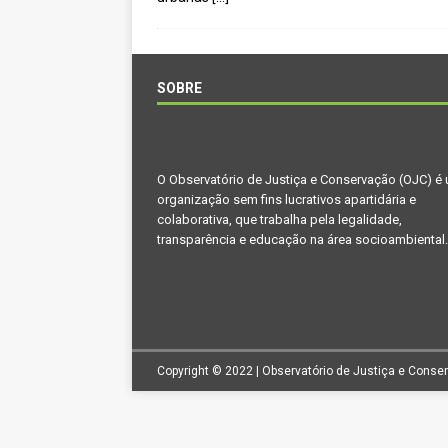
[ novembro 11, 2024 ]
Nota de 
[ agosto 9, 2024 ]
O assustador
[ agosto 23, 2023 ]
Governo do 
SOBRE
OJC INVESTIGA
[ outubro 3, 2022 ]
Yanomami – 
O Observatório de Justiça e Conservação (OJC) é
[ maio 16, 2022 ]
Ameaças do pi
organização sem fins lucrativos apartidária e
Paraná e Santa Catarina
MEI
colaborativa, que trabalha pela legalidade,
transparência e educação na área socioambiental.
[ abril 11, 2022 ]
Papagaio-verda
CIDADANIA
Copyright © 2022 | Observatório de Justiça e Conse