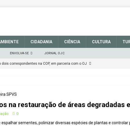
AMBIENTE
CIDADANIA
CIÊNCIA
CULTURA
TU
ENVOLVA-SE
JORNAL OJC
em dois correspondentes na COP, em parceria com o OJ
EM DEFESA DO SISTEMA NACIONAL DE UNIDADES DE
março de 2025
CIDADANIA
os na restauração de áreas degradadas e
talece a sinalização no Parque Nacional de São Joaquim
vação
0
 espalhar sementes, polinizar diversas espécies de plantas e controlar
Atenção
CIDADANIA