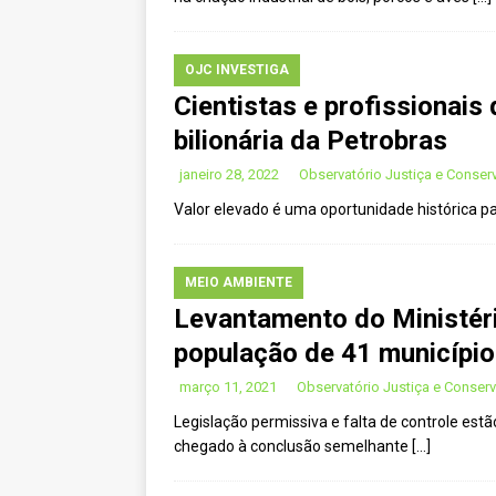
[ agosto 23, 2023 ]
Governo do P
OJC INVESTIGA
OJC INVESTIGA
[ outubro 3, 2022 ]
Yanomami – De
Cientistas e profissionais
[ maio 16, 2022 ]
Ameaças do pin
bilionária da Petrobras
Paraná e Santa Catarina
MEIO 
janeiro 28, 2022
Observatório Justiça e Conse
[ abril 11, 2022 ]
Papagaio-verdade
Valor elevado é uma oportunidade histórica pa
CIDADANIA
[ novembro 10, 2025 ]
Plural tem
MEIO AMBIENTE
Levantamento do Ministéri
população de 41 município
março 11, 2021
Observatório Justiça e Conser
Legislação permissiva e falta de controle es
chegado à conclusão semelhante
[…]