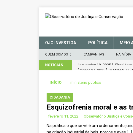
OJC INVESTIGA
POLÍTICA
MEIO 
QUEM SOMOS
CAMPANHAS
NA MÍDIA
NOTÍCIAS
[ março 27, 2025 ]
MANIFESTO E
(SNUC) – 27 de março de 2025
INÍCIO
ministério público
[ janeiro 22, 2025 ]
Parceria fort
CIDADANIA
CIDADANIA
Esquizofrenia moral e as t
[ novembro 29, 2024 ]
Nota de A
[ novembro 11, 2024 ]
Nota de R
fevereiro 11, 2022
Observatório Justiça e Cons
Na prática o que se vê é um ordenamento juríd
[ agosto 9, 2024 ]
O assustador 
na criação industrial de bois, porcos e aves
[…]