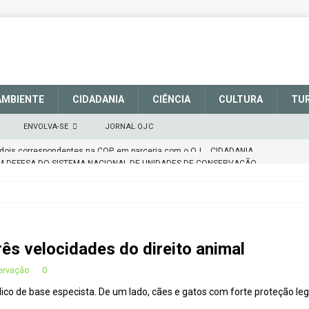
AMBIENTE
CIDADANIA
CIÊNCIA
CULTURA
TU
ENVOLVA-SE
JORNAL OJC
M DEFESA DO SISTEMA NACIONAL DE UNIDADES DE CONSERVAÇÃO
CIDADANIA
alece a sinalização no Parque Nacional de São Joaquim
rês velocidades do direito animal
tenção
CIDADANIA
epúdio
OPINIÃO
ervação
0
ico de base especista. De um lado, cães e gatos com forte proteção leg
derretimento das geleiras dos Andes
CIDADANIA