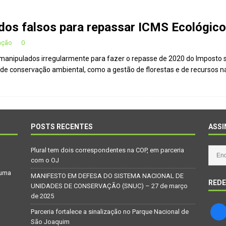
dos falsos para repassar ICMS Ecológico
ação
0
manipulados irregularmente para fazer o repasse de 2020 do Imposto s
 de conservação ambiental, como a gestão de florestas e de recursos n
POSTS RECENTES
ASSI
Plural tem dois correspondentes na COP, em parceria
com o OJ
 uma
MANIFESTO EM DEFESA DO SISTEMA NACIONAL DE
REDE
UNIDADES DE CONSERVAÇÃO (SNUC) – 27 de março
de 2025
Parceria fortalece a sinalização no Parque Nacional de
São Joaquim