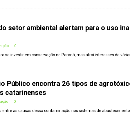
araná se nega a combater desmatamento ilegal na Mata Atlântica
 volta ao século XVI
CIDADANIA
 do setor ambiental alertam para o uso i
us e eucalipto às Florestas com Araucárias nos estados do
AMBIENTE
rvação
0
iro: comércio ilegal faz com que aves percam o habitat natural
ra se investir em conservação no Paraná, mas atrai interesses de vári
 dois correspondentes na COP, em parceria com o OJ
CIDADANIA
o Público encontra 26 tipos de agrotóxic
s catarinenses
vação
0
tão entre as causas dessa contaminação nos sistemas de abasteciment