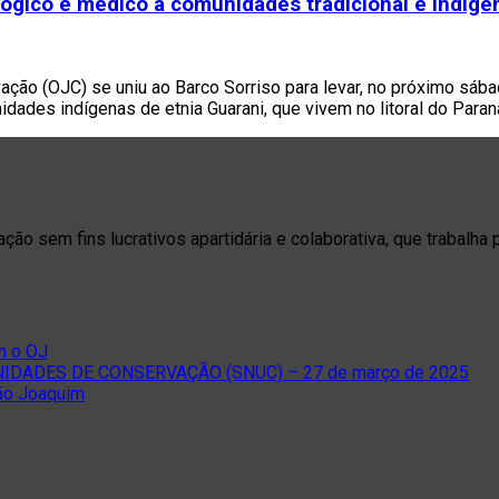
gico e médico a comunidades tradicional e indígena
ação (OJC) se uniu ao Barco Sorriso para levar, no próximo sába
idades indígenas de etnia Guarani, que vivem no litoral do Para
o sem fins lucrativos apartidária e colaborativa, que trabalha 
m o OJ
DADES DE CONSERVAÇÃO (SNUC) – 27 de março de 2025
São Joaquim