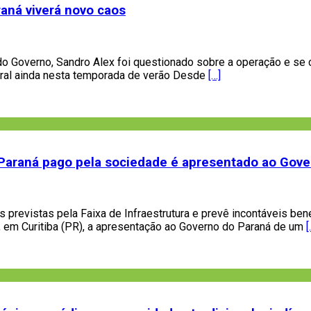
raná viverá novo caos
ura do Governo, Sandro Alex foi questionado sobre a operação e s
itoral ainda nesta temporada de verão Desde
[…]
do Paraná pago pela sociedade é apresentado ao Gov
previstas pela Faixa de Infraestrutura e prevê incontáveis be
çu, em Curitiba (PR), a apresentação ao Governo do Paraná de um
[