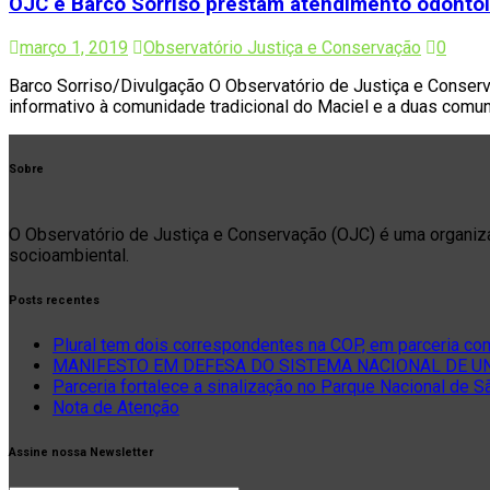
OJC e Barco Sorriso prestam atendimento odontoló
março 1, 2019
Observatório Justiça e Conservação
0
Barco Sorriso/Divulgação O Observatório de Justiça e Conserv
informativo à comunidade tradicional do Maciel e a duas comun
Sobre
O Observatório de Justiça e Conservação (OJC) é uma organizaçã
socioambiental.
Posts recentes
Plural tem dois correspondentes na COP, em parceria co
MANIFESTO EM DEFESA DO SISTEMA NACIONAL DE UNI
Parceria fortalece a sinalização no Parque Nacional de 
Nota de Atenção
Assine nossa Newsletter