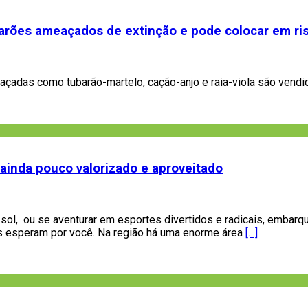
arões ameaçados de extinção e pode colocar em ris
çadas como tubarão-martelo, cação-anjo e raia-viola são vend
e ainda pouco valorizado e aproveitado
ar sol, ou se aventurar em esportes divertidos e radicais, embar
ras esperam por você. Na região há uma enorme área
[…]