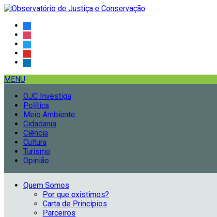
facebook-
alt
instagram
twitter
youtube
linkedin-
alt
MENU
OJC Investiga
Política
Meio Ambiente
Cidadania
Ciência
Cultura
Turismo
Opinião
Quem Somos
Por que existimos?
Carta de Princípios
Parceiros