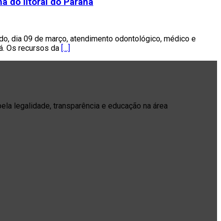
 do litoral do Paraná
do, dia 09 de março, atendimento odontológico, médico e
ná. Os recursos da
[…]
pela legalidade, transparência e educação na área