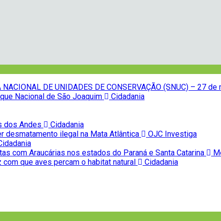
NACIONAL DE UNIDADES DE CONSERVAÇÃO (SNUC) – 27 de 
Parque Nacional de São Joaquim
Cidadania
as dos Andes
Cidadania
r desmatamento ilegal na Mata Atlântica
OJC Investiga
idadania
tas com Araucárias nos estados do Paraná e Santa Catarina
Me
z com que aves percam o habitat natural
Cidadania
na COP, em parceria com o OJ
Cidadania