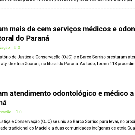
Paraná se nega a combater desmatamento ilegal na Mata Atlântica
De volta ao século XVI
CIDADANIA
tam mais de cem serviços médicos e odo
nus e eucalipto às Florestas com Araucárias nos estados do
itoral do Paraná
O AMBIENTE
rvação
0
deiro: comércio ilegal faz com que aves percam o habitat natural
atório de Justiça e Conservação (OJC) e o Barco Sorriso prestaram at
aty, de etnia Guarani, no litoral do Paraná. Ao todo, foram 118 procedi
em dois correspondentes na COP, em parceria com o OJ
am atendimento odontológico e médico a
aná
ervação
0
ustiça e Conservação (OJC) se uniu ao Barco Sorriso para levar, no pr
de tradicional do Maciel e a duas comunidades indígenas de etnia Guara