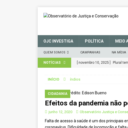
OJC INVESTIGA
POLÍTICA
MEIO 
QUEM SOMOS
CAMPANHAS
NA MÍDIA
NOTÍCIAS
[ março 27, 2025 ]
MANIFESTO 
CONSERVAÇÃO (SNUC) – 27 de 
INÍCIO
índios
[ janeiro 22, 2025 ]
Parceria for
CIDADANIA
CIDADANIA
Efeitos da pandemia não p
[ novembro 29, 2024 ]
Nota de 
[ novembro 11, 2024 ]
Nota de 
junho 12, 2020
Observatório Justiça e Cons
Falta de acesso à saúde é um dos principais e
[ agosto 9, 2024 ]
O assustador
coronavírus. Dificuldade de locomoção e falt