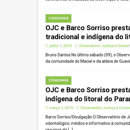
[ agosto 23, 2023 ]
Governo do 
OJC INVESTIGA
CIDADANIA
[ outubro 3, 2022 ]
Yanomami – 
OJC e Barco Sorriso pres
[ maio 16, 2022 ]
Ameaças do pi
tradicional e indígena do l
Paraná e Santa Catarina
MEI
junho 1, 2019
Observatório Justiça e Conse
[ abril 11, 2022 ]
Papagaio-verda
Bruno Santos No último sábado (09), o Observ
da comunidade do Maciel e da aldeia de Guavir
CIDADANIA
[ novembro 10, 2025 ]
Plural t
CIDADANIA
CIDADANIA
OJC e Barco Sorriso prest
indígena do litoral do Par
março 1, 2019
Observatório Justiça e Cons
Barco Sorriso/Divulgação O Observatório de J
odontológico, médico e informativo à comunida
recursos da
[…]