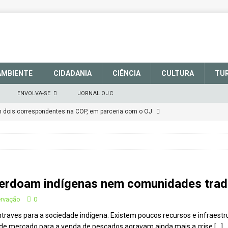
AMBIENTE
CIDADANIA
CIÊNCIA
CULTURA
TU
ENVOLVA-SE
JORNAL OJC
EM DEFESA DO SISTEMA NACIONAL DE UNIDADES DE
março de 2025
CIDADANIA
talece a sinalização no Parque Nacional de São Joaquim
erdoam indígenas nem comunidades tradic
Atenção
CIDADANIA
Repúdio
OPINIÃO
ervação
0
ntraves para a sociedade indígena. Existem poucos recursos e infraestr
 derretimento das geleiras dos Andes
CIDADANIA
a de mercado para a venda de pescados agravam ainda mais a crise
[…]