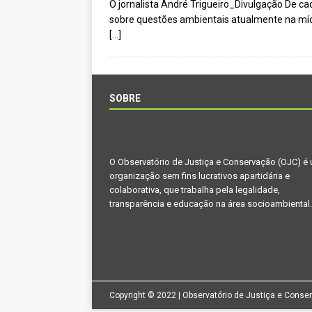
O jornalista André Trigueiro_Divulgação De c
[ agosto 9, 2024 ]
O assustador 
sobre questões ambientais atualmente na mídi
[ agosto 23, 2023 ]
Governo do P
[…]
OJC INVESTIGA
[ outubro 3, 2022 ]
Yanomami – De
SOBRE
[ maio 16, 2022 ]
Ameaças do pin
Paraná e Santa Catarina
MEIO 
[ abril 11, 2022 ]
Papagaio-verdade
O Observatório de Justiça e Conservação (OJC) é
CIDADANIA
organização sem fins lucrativos apartidária e
colaborativa, que trabalha pela legalidade,
transparência e educação na área socioambiental.
Copyright © 2022 | Observatório de Justiça e Conse