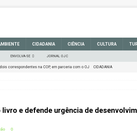
AMBIENTE
CIDADANIA
CIÊNCIA
CULTURA
TU
ENVOLVA-SE
JORNAL OJC
 dois correspondentes na COP, em parceria com o OJ
CIDADANIA
M DEFESA DO SISTEMA NACIONAL DE UNIDADES DE CONSERVAÇÃO
CIDADANIA
alece a sinalização no Parque Nacional de São Joaquim
o livro e defende urgência de desenvolvi
tenção
CIDADANIA
ção
0
epúdio
OPINIÃO