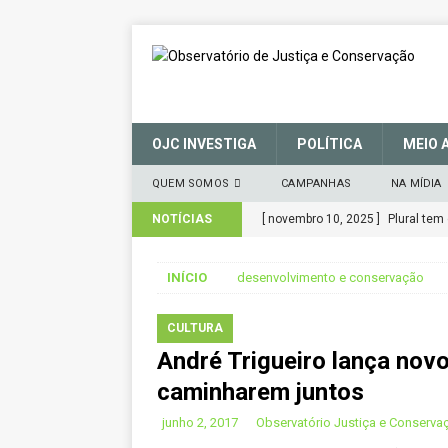
OJC INVESTIGA
POLÍTICA
MEIO 
QUEM SOMOS
CAMPANHAS
NA MÍDIA
NOTÍCIAS
[ novembro 10, 2025 ]
Plural tem
[ março 27, 2025 ]
MANIFESTO E
INÍCIO
desenvolvimento e conservação
(SNUC) – 27 de março de 2025
[ janeiro 22, 2025 ]
Parceria fort
CULTURA
André Trigueiro lança nov
CIDADANIA
caminharem juntos
[ novembro 29, 2024 ]
Nota de A
junho 2, 2017
Observatório Justiça e Conserva
[ novembro 11, 2024 ]
Nota de R