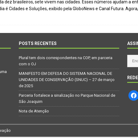
ada dez brasileiros, sete vivem nas cidades. Esses números ajudam a e
derretimento das geleiras dos Andes
CIDADANIA
a é Cidades e Soluções, exibido pela GloboNews e Canal Futura. Agora,
araná se nega a combater desmatamento ilegal na Mata Atlântica
 volta ao século XVI
CIDADANIA
POSTS RECENTES
ASSI
us e eucalipto às Florestas com Araucárias nos estados do
AMBIENTE
Plural tem dois correspondentes na COP, em parceria
com o OJ
iro: comércio ilegal faz com que aves percam o habitat natural
 uma
MANIFESTO EM DEFESA DO SISTEMA NACIONAL DE
REDE
UNIDADES DE CONSERVAÇÃO (SNUC) – 27 de março
de 2025
Parceria fortalece a sinalização no Parque Nacional de
São Joaquim
Nota de Atenção
rvação