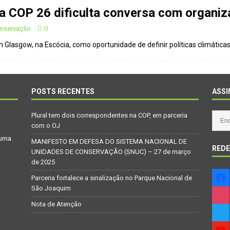
a COP 26 dificulta conversa com organiza
talece a sinalização no Parque Nacional de São Joaquim
onservação
0
Glasgow, na Escócia, como oportunidade de definir políticas climáticas
Atenção
CIDADANIA
Repúdio
OPINIÃO
 derretimento das geleiras dos Andes
CIDADANIA
POSTS RECENTES
ASSI
Paraná se nega a combater desmatamento ilegal na Mata Atlântica
Plural tem dois correspondentes na COP, em parceria
com o OJ
De volta ao século XVI
CIDADANIA
 uma
MANIFESTO EM DEFESA DO SISTEMA NACIONAL DE
REDE
nus e eucalipto às Florestas com Araucárias nos estados do
UNIDADES DE CONSERVAÇÃO (SNUC) – 27 de março
de 2025
O AMBIENTE
Parceria fortalece a sinalização no Parque Nacional de
deiro: comércio ilegal faz com que aves percam o habitat natural
São Joaquim
Nota de Atenção