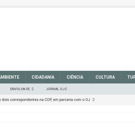
AMBIENTE
CIDADANIA
CIÊNCIA
CULTURA
TU
ENVOLVA-SE
JORNAL OJC
em dois correspondentes na COP, em parceria com o OJ
EM DEFESA DO SISTEMA NACIONAL DE UNIDADES DE
março de 2025
CIDADANIA