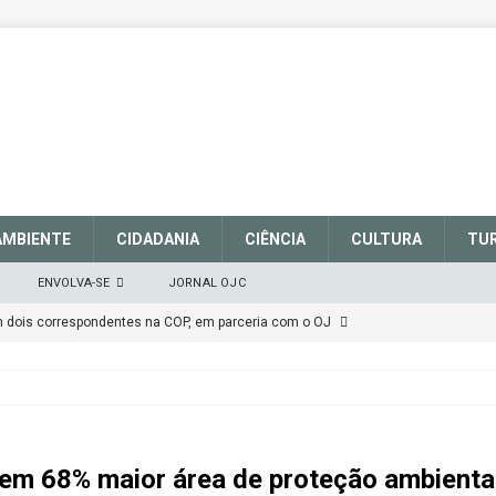
AMBIENTE
CIDADANIA
CIÊNCIA
CULTURA
TU
ENVOLVA-SE
JORNAL OJC
em dois correspondentes na COP, em parceria com o OJ
EM DEFESA DO SISTEMA NACIONAL DE UNIDADES DE
março de 2025
CIDADANIA
r em 68% maior área de proteção ambienta
talece a sinalização no Parque Nacional de São Joaquim