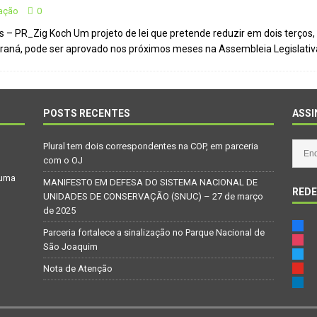
vação
0
s – PR_Zig Koch Um projeto de lei que pretende reduzir em dois terços
Atenção
CIDADANIA
araná, pode ser aprovado nos próximos meses na Assembleia Legislativ
Repúdio
OPINIÃO
 derretimento das geleiras dos Andes
CIDADANIA
Paraná se nega a combater desmatamento ilegal na Mata Atlântica
POSTS RECENTES
ASSI
Plural tem dois correspondentes na COP, em parceria
De volta ao século XVI
CIDADANIA
com o OJ
 uma
nus e eucalipto às Florestas com Araucárias nos estados do
MANIFESTO EM DEFESA DO SISTEMA NACIONAL DE
REDE
UNIDADES DE CONSERVAÇÃO (SNUC) – 27 de março
O AMBIENTE
de 2025
deiro: comércio ilegal faz com que aves percam o habitat natural
Parceria fortalece a sinalização no Parque Nacional de
São Joaquim
Nota de Atenção