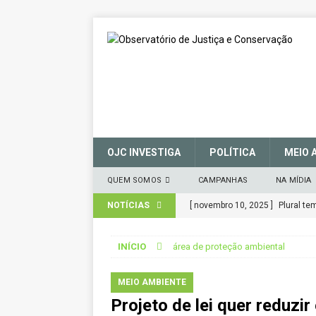
OJC INVESTIGA
POLÍTICA
MEIO 
QUEM SOMOS
CAMPANHAS
NA MÍDIA
NOTÍCIAS
[ novembro 10, 2025 ]
Plural t
CIDADANIA
INÍCIO
área de proteção ambiental
[ março 27, 2025 ]
MANIFESTO 
CONSERVAÇÃO (SNUC) – 27 de 
MEIO AMBIENTE
Projeto de lei quer reduzi
[ janeiro 22, 2025 ]
Parceria for