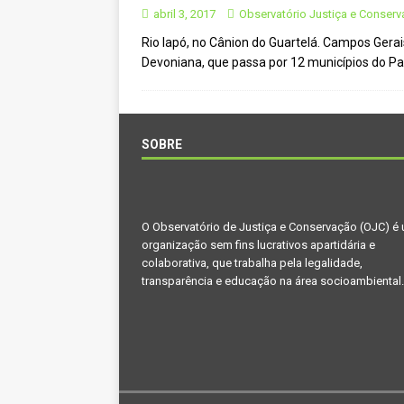
CIDADANIA
abril 3, 2017
Observatório Justiça e Conser
Rio Iapó, no Cânion do Guartelá. Campos Gerai
[ novembro 29, 2024 ]
Nota de 
Devoniana, que passa por 12 municípios do P
[ novembro 11, 2024 ]
Nota de 
[ agosto 9, 2024 ]
O assustador
[ agosto 23, 2023 ]
Governo do 
SOBRE
OJC INVESTIGA
[ outubro 3, 2022 ]
Yanomami – 
O Observatório de Justiça e Conservação (OJC) é
[ maio 16, 2022 ]
Ameaças do pi
organização sem fins lucrativos apartidária e
Paraná e Santa Catarina
MEI
colaborativa, que trabalha pela legalidade,
transparência e educação na área socioambiental.
[ abril 11, 2022 ]
Papagaio-verda
CIDADANIA