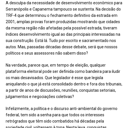
A desculpa da necessidade de desenvolvimento econômico para
Serranópolis e Capanema tampouco se sustenta. Na decisão do
TRF-4 que determinou o fechamento definitivo da estrada em
2001, amplas provas foram produzidas mostrando que cidades
da mesma região não afetadas pela possível estrada, tiveram
índices desenvolvimento igual ao das principais interessadas na
sua construção. Está lá. Tudo por escrito e sacramentado nos
autos. Mas, passadas décadas desse debate, será que nossos
políticos e seus assessores não sabem disso?
Na verdade, parece que, em tempo de eleição, qualquer
plataforma eleitoral pode ser definida como bandeira para iludir
os mais desavisados. Que legislador é esse que legisla
aniquilando o que já está consolidado dentro e fora dos tribunais,
a partir de anos de discussões, reuniões, conquistas setoriais,
julgamentos e negociações coletivas?
Infelizmente, a política e o discurso anti-ambiental do governo
federal, tem sido a senha para que todos os interesses
retrógrados que têm sido combatidos há décadas pela
sociedade civil, voltassem à tona. Nesta leva, conquistas