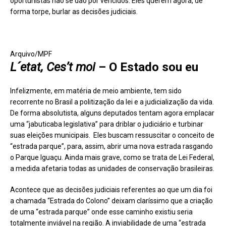
oportunistas não se dão por vencidos. Eles querem agora, de
forma torpe, burlar as decisões judiciais.
Arquivo/MPF
L´etat, Ces’t moi
– O Estado sou eu
Infelizmente, em matéria de meio ambiente, tem sido
recorrente no Brasil a politização da lei e a judicialização da vida.
De forma absolutista, alguns deputados tentam agora emplacar
uma “jabuticaba legislativa” para driblar o judiciário e turbinar
suas eleições municipais. Eles buscam ressuscitar o conceito de
“estrada parque”, para, assim, abrir uma nova estrada rasgando
o Parque Iguaçu. Ainda mais grave, como se trata de Lei Federal,
a medida afetaria todas as unidades de conservação brasileiras.
Acontece que as decisões judiciais referentes ao que um dia foi
a chamada “Estrada do Colono” deixam claríssimo que a criação
de uma “estrada parque” onde esse caminho existiu seria
totalmente inviável na região. A inviabilidade de uma “estrada