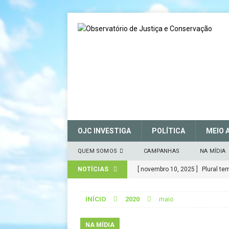
OJC INVESTIGA
POLÍTICA
MEIO 
QUEM SOMOS
CAMPANHAS
NA MÍDIA
NOTÍCIAS
[ novembro 10, 2025 ]
Plural t
CIDADANIA
INÍCIO
2020
maio
[ março 27, 2025 ]
MANIFESTO 
CONSERVAÇÃO (SNUC) – 27 de 
NA MÍDIA