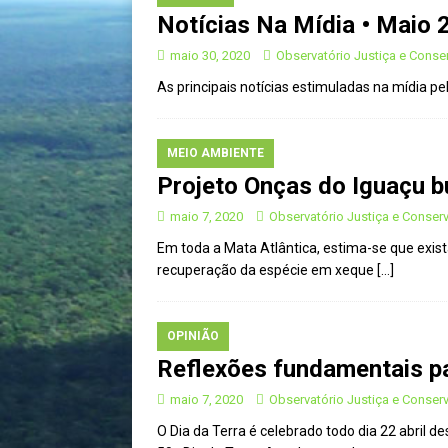
Notícias Na Mídia • Maio 
[ janeiro 22, 2025 ]
Parceria for
CIDADANIA
maio 30, 2020
Observatório Justiça e Cons
As principais notícias estimuladas na mídia 
[ novembro 29, 2024 ]
Nota de 
[ novembro 11, 2024 ]
Nota de 
MEIO AMBIENTE
[ agosto 9, 2024 ]
O assustador
Projeto Onças do Iguaçu b
[ agosto 23, 2023 ]
Governo do 
maio 7, 2020
Observatório Justiça e Conser
OJC INVESTIGA
Em toda a Mata Atlântica, estima-se que exis
[ outubro 3, 2022 ]
Yanomami – 
recuperação da espécie em xeque
[…]
[ maio 16, 2022 ]
Ameaças do pi
Paraná e Santa Catarina
MEI
OPINIÃO
[ abril 11, 2022 ]
Papagaio-verda
Reflexões fundamentais pa
CIDADANIA
maio 7, 2020
Observatório Justiça e Conser
O Dia da Terra é celebrado todo dia 22 abril