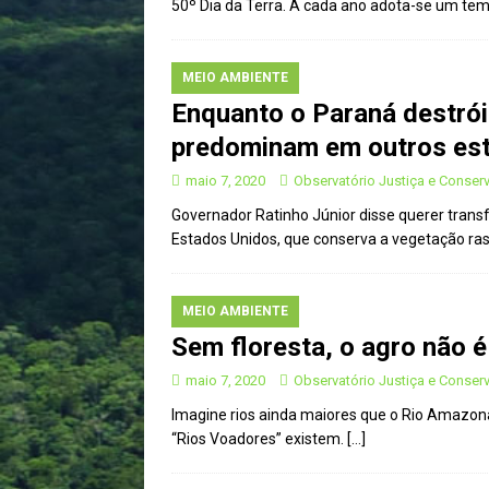
50º Dia da Terra. A cada ano adota-se um tema
MEIO AMBIENTE
Enquanto o Paraná destrói
predominam em outros est
maio 7, 2020
Observatório Justiça e Conser
Governador Ratinho Júnior disse querer tran
Estados Unidos, que conserva a vegetação ras
MEIO AMBIENTE
Sem floresta, o agro não 
maio 7, 2020
Observatório Justiça e Conser
Imagine rios ainda maiores que o Rio Amazona
“Rios Voadores” existem.
[…]