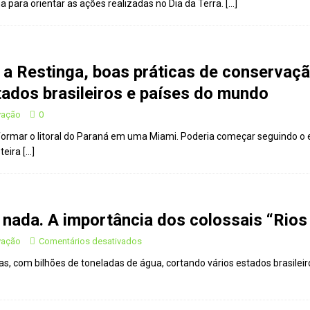
 para orientar as ações realizadas no Dia da Terra.
[…]
 a Restinga, boas práticas de conservaç
ados brasileiros e países do mundo
vação
0
sformar o litoral do Paraná em uma Miami. Poderia começar seguindo 
teira
[…]
é nada. A importância dos colossais “Rio
vação
Comentários desativados
s, com bilhões de toneladas de água, cortando vários estados brasilei