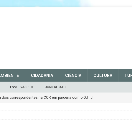
AMBIENTE
CIDADANIA
CIÊNCIA
CULTURA
TU
ENVOLVA-SE
JORNAL OJC
em dois correspondentes na COP, em parceria com o OJ
EM DEFESA DO SISTEMA NACIONAL DE UNIDADES DE
março de 2025
CIDADANIA