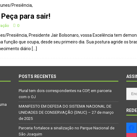
Peça para sair!
vação
0
tunes/Presiência, Presidente Jair Bolsonaro, vossa Excelência tem dem
na função que ocupa, desde seu primeiro dia. Sua postura agride os br
nhecimento diário
[…]
POSTS RECENTES
ASSI
Plural tem dois correspondentes na COP, em parceria
com o OJ
 uma
MANIFESTO EM DEFESA DO SISTEMA NACIONAL DE
REDE
UNIDADES DE CONSERVAÇÃO (SNUC) – 27 de março
de 2025
Parceria fortalece a sinalização no Parque Nacional de
São Joaquim