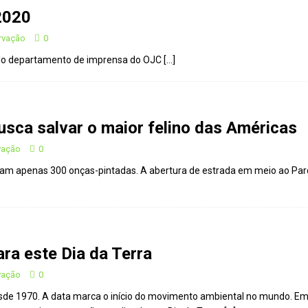
2020
talece a sinalização no Parque Nacional de São Joaquim
ervação
0
pelo departamento de imprensa do OJC
[…]
Atenção
CIDADANIA
Repúdio
OPINIÃO
 derretimento das geleiras dos Andes
CIDADANIA
usca salvar o maior felino das Américas
Paraná se nega a combater desmatamento ilegal na Mata Atlântica
vação
0
tam apenas 300 onças-pintadas. A abertura de estrada em meio ao Parq
De volta ao século XVI
CIDADANIA
nus e eucalipto às Florestas com Araucárias nos estados do
O AMBIENTE
deiro: comércio ilegal faz com que aves percam o habitat natural
ra este Dia da Terra
vação
0
 desde 1970. A data marca o início do movimento ambiental no mundo.