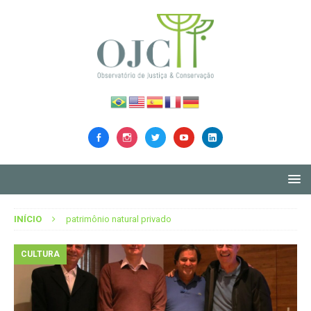
INÍCIO
patrimônio natural privado
CULTURA