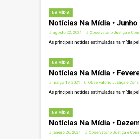
[ novembro 11, 2024 ]
Nota de 
NA MÍDIA
[ agosto 9, 2024 ]
O assustador
Notícias Na Mídia • Junho
[ agosto 23, 2023 ]
Governo do 
agosto 22, 2021
Observatório Justiça e Co
OJC INVESTIGA
As principais notícias estimuladas na mídia 
[ outubro 3, 2022 ]
Yanomami – 
[ maio 16, 2022 ]
Ameaças do pi
NA MÍDIA
Paraná e Santa Catarina
MEI
Notícias Na Mídia • Fevere
[ abril 11, 2022 ]
Papagaio-verda
março 19, 2021
Observatório Justiça e Con
CIDADANIA
As principais notícias estimuladas na mídia 
NA MÍDIA
Notícias Na Mídia • Dezem
janeiro 26, 2021
Observatório Justiça e Con