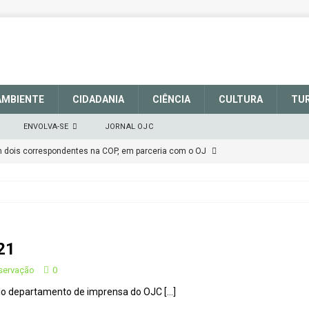
AMBIENTE
CIDADANIA
CIÊNCIA
CULTURA
TU
ENVOLVA-SE
JORNAL OJC
em dois correspondentes na COP, em parceria com o OJ
EM DEFESA DO SISTEMA NACIONAL DE UNIDADES DE
março de 2025
CIDADANIA
21
talece a sinalização no Parque Nacional de São Joaquim
nservação
0
pelo departamento de imprensa do OJC
[…]
Atenção
CIDADANIA