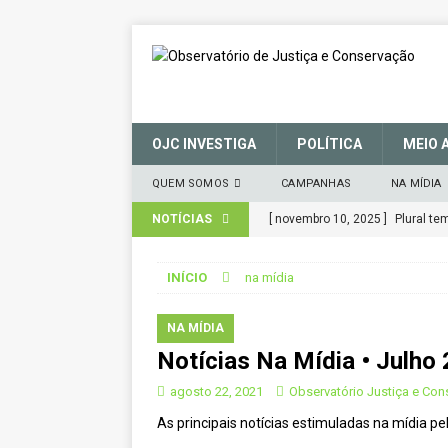
OJC INVESTIGA
POLÍTICA
MEIO 
QUEM SOMOS
CAMPANHAS
NA MÍDIA
NOTÍCIAS
[ novembro 10, 2025 ]
Plural t
CIDADANIA
INÍCIO
na mídia
[ março 27, 2025 ]
MANIFESTO 
CONSERVAÇÃO (SNUC) – 27 de 
NA MÍDIA
Notícias Na Mídia • Julho 
[ janeiro 22, 2025 ]
Parceria for
CIDADANIA
agosto 22, 2021
Observatório Justiça e Co
As principais notícias estimuladas na mídia 
[ novembro 29, 2024 ]
Nota de 