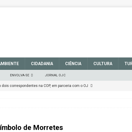
AMBIENTE
CIDADANIA
CIÊNCIA
CULTURA
TU
ENVOLVA-SE
JORNAL OJC
em dois correspondentes na COP, em parceria com o OJ
EM DEFESA DO SISTEMA NACIONAL DE UNIDADES DE
março de 2025
CIDADANIA
talece a sinalização no Parque Nacional de São Joaquim
 Símbolo de Morretes
Atenção
CIDADANIA