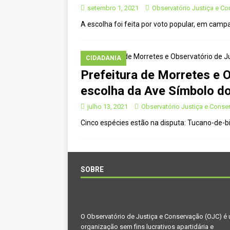
[ novembro 11, 2024 ]
Nota de 
setembro 1, 2021
Observatório Justiça e C
A escolha foi feita por voto popular, em camp
[ agosto 9, 2024 ]
O assustador
[ agosto 23, 2023 ]
Governo do 
CIDADANIA
OJC INVESTIGA
Prefeitura de Morretes e 
[ outubro 3, 2022 ]
Yanomami – 
escolha da Ave Símbolo do
[ maio 16, 2022 ]
Ameaças do pi
julho 13, 2021
Observatório Justiça e Conse
Paraná e Santa Catarina
MEI
Cinco espécies estão na disputa: Tucano-de-b
[ abril 11, 2022 ]
Papagaio-verda
CIDADANIA
SOBRE
O Observatório de Justiça e Conservação (OJC) é
organização sem fins lucrativos apartidária e