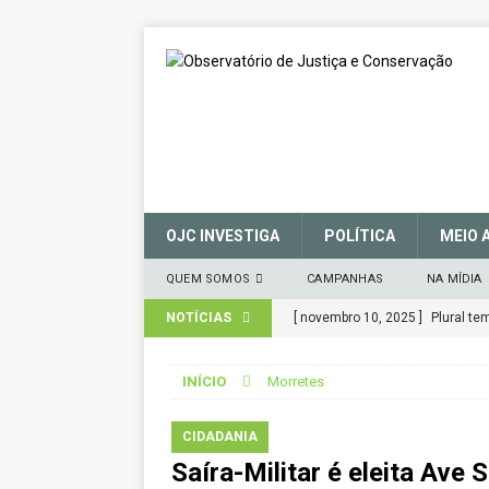
OJC INVESTIGA
POLÍTICA
MEIO 
QUEM SOMOS
CAMPANHAS
NA MÍDIA
NOTÍCIAS
[ novembro 10, 2025 ]
Plural t
[ março 27, 2025 ]
MANIFESTO 
CIDADANIA
CONSERVAÇÃO (SNUC) – 27 de 
INÍCIO
Morretes
[ janeiro 22, 2025 ]
Parceria for
CIDADANIA
CIDADANIA
Saíra-Militar é eleita Ave
[ novembro 29, 2024 ]
Nota de 