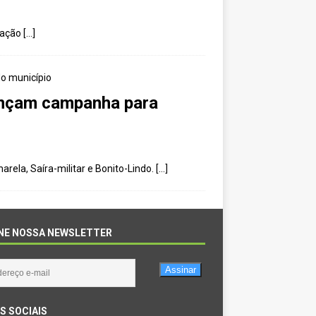
rvação
[…]
lançam campanha para
ela, Saíra-militar e Bonito-Lindo.
[…]
NE NOSSA NEWSLETTER
Assinar
S SOCIAIS