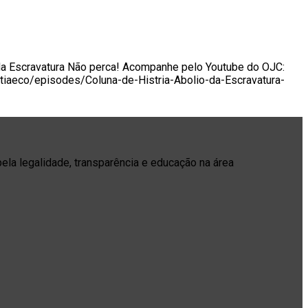
 da Escravatura Não perca! Acompanhe pelo Youtube do OJC:
tiaeco/episodes/Coluna-de-Histria-Abolio-da-Escravatura-
pela legalidade, transparência e educação na área