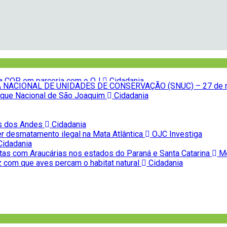
NACIONAL DE UNIDADES DE CONSERVAÇÃO (SNUC) – 27 de 
Parque Nacional de São Joaquim
Cidadania
as dos Andes
Cidadania
r desmatamento ilegal na Mata Atlântica
OJC Investiga
idadania
tas com Araucárias nos estados do Paraná e Santa Catarina
Me
z com que aves percam o habitat natural
Cidadania
na COP, em parceria com o OJ
Cidadania