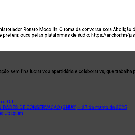
historiador Renato Mocellin. O tema da conversa será Abolição
erir, ouça pelas plataformas de áudio: https://anchor.fm/jus
o sem fins lucrativos apartidária e colaborativa, que trabalha 
m o OJ
DADES DE CONSERVAÇÃO (SNUC) – 27 de março de 2025
São Joaquim