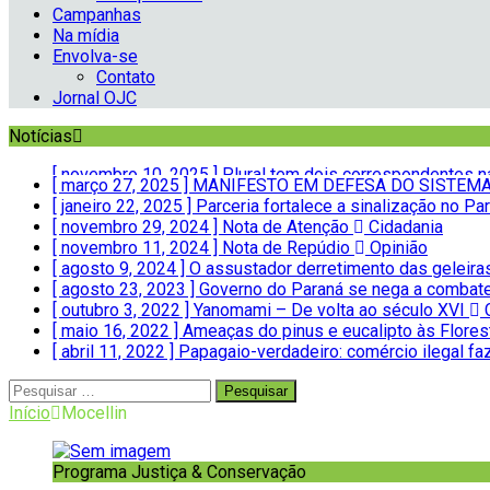
Campanhas
Na mídia
Envolva-se
Contato
Jornal OJC
Notícias
[ março 27, 2025 ]
MANIFESTO EM DEFESA DO SISTEMA 
[ janeiro 22, 2025 ]
Parceria fortalece a sinalização no 
[ novembro 29, 2024 ]
Nota de Atenção
Cidadania
[ novembro 11, 2024 ]
Nota de Repúdio
Opinião
[ agosto 9, 2024 ]
O assustador derretimento das geleir
[ agosto 23, 2023 ]
Governo do Paraná se nega a combate
[ outubro 3, 2022 ]
Yanomami – De volta ao século XVI
C
[ maio 16, 2022 ]
Ameaças do pinus e eucalipto às Flores
[ abril 11, 2022 ]
Papagaio-verdadeiro: comércio ilegal fa
[ novembro 10, 2025 ]
Plural tem dois correspondentes 
Início
Mocellin
Programa Justiça & Conservação