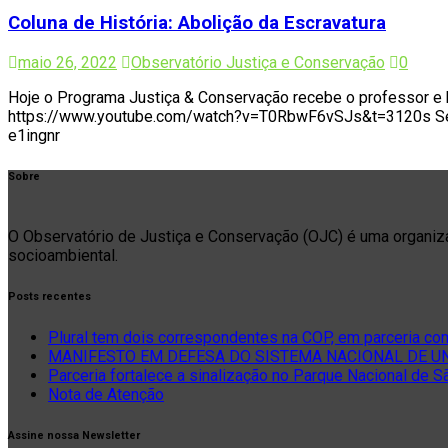
Coluna de História: Abolição da Escravatura
maio 26, 2022
Observatório Justiça e Conservação
0
Hoje o Programa Justiça & Conservação recebe o professor e 
https://www.youtube.com/watch?v=T0RbwF6vSJs&t=3120s Se pref
e1ingnr
Sobre
O Observatório de Justiça e Conservação (OJC) é uma organizaçã
socioambiental.
Posts recentes
Plural tem dois correspondentes na COP, em parceria co
MANIFESTO EM DEFESA DO SISTEMA NACIONAL DE UNI
Parceria fortalece a sinalização no Parque Nacional de 
Nota de Atenção
Assine nossa Newsletter