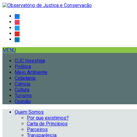
MENU
OJC Investiga
Política
Meio Ambiente
Cidadania
Ciência
Cultura
Turismo
Opinião
Quem Somos
Por que existimos?
Carta de Princípios
Parceiros
Transparência