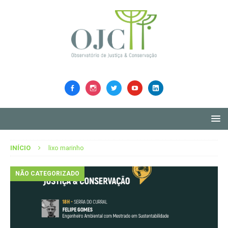
INÍCIO
lixo marinho
NÃO CATEGORIZADO