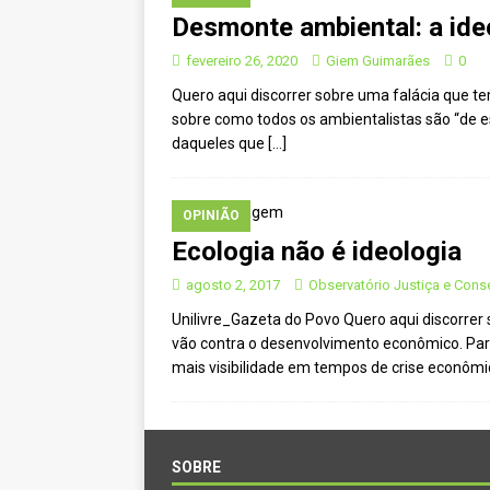
Desmonte ambiental: a ide
[ janeiro 22, 2025 ]
Parceria for
CIDADANIA
fevereiro 26, 2020
Giem Guimarães
0
Quero aqui discorrer sobre uma falácia que te
[ novembro 29, 2024 ]
Nota de 
sobre como todos os ambientalistas são “de 
[ novembro 11, 2024 ]
Nota de 
daqueles que
[…]
[ agosto 9, 2024 ]
O assustador
[ agosto 23, 2023 ]
Governo do 
OPINIÃO
Ecologia não é ideologia
OJC INVESTIGA
[ outubro 3, 2022 ]
Yanomami – 
agosto 2, 2017
Observatório Justiça e Cons
Unilivre_Gazeta do Povo Quero aqui discorrer 
[ maio 16, 2022 ]
Ameaças do pi
vão contra o desenvolvimento econômico. Par
Paraná e Santa Catarina
MEI
mais visibilidade em tempos de crise econôm
[ abril 11, 2022 ]
Papagaio-verda
CIDADANIA
SOBRE