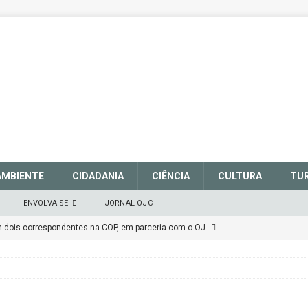
AMBIENTE
CIDADANIA
CIÊNCIA
CULTURA
TU
ENVOLVA-SE
JORNAL OJC
em dois correspondentes na COP, em parceria com o OJ
EM DEFESA DO SISTEMA NACIONAL DE UNIDADES DE
março de 2025
CIDADANIA