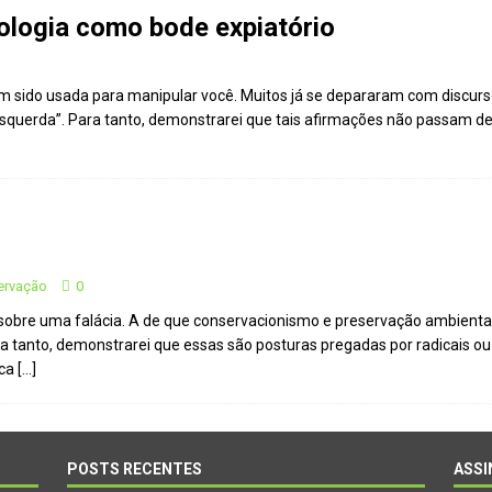
ologia como bode expiatório
talece a sinalização no Parque Nacional de São Joaquim
m sido usada para manipular você. Muitos já se depararam com discurso
Atenção
CIDADANIA
esquerda”. Para tanto, demonstrarei que tais afirmações não passam d
Repúdio
OPINIÃO
 derretimento das geleiras dos Andes
CIDADANIA
Paraná se nega a combater desmatamento ilegal na Mata Atlântica
De volta ao século XVI
CIDADANIA
ervação
0
sobre uma falácia. A de que conservacionismo e preservação ambiental s
nus e eucalipto às Florestas com Araucárias nos estados do
a tanto, demonstrarei que essas são posturas pregadas por radicais o
O AMBIENTE
ica
[…]
deiro: comércio ilegal faz com que aves percam o habitat natural
POSTS RECENTES
ASSI