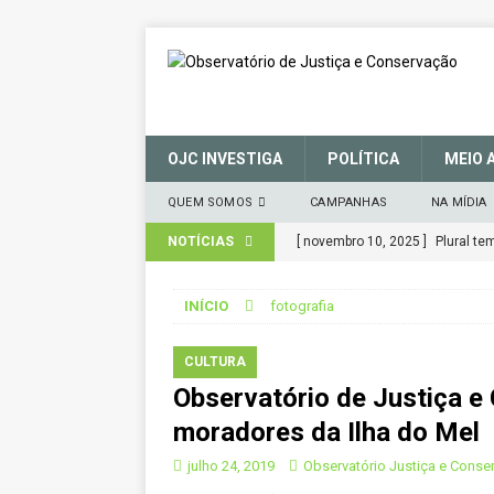
OJC INVESTIGA
POLÍTICA
MEIO 
QUEM SOMOS
CAMPANHAS
NA MÍDIA
NOTÍCIAS
[ novembro 10, 2025 ]
Plural t
CIDADANIA
INÍCIO
fotografia
[ março 27, 2025 ]
MANIFESTO 
CONSERVAÇÃO (SNUC) – 27 de 
CULTURA
Observatório de Justiça e 
[ janeiro 22, 2025 ]
Parceria for
moradores da Ilha do Mel
CIDADANIA
julho 24, 2019
Observatório Justiça e Conse
[ novembro 29, 2024 ]
Nota de 