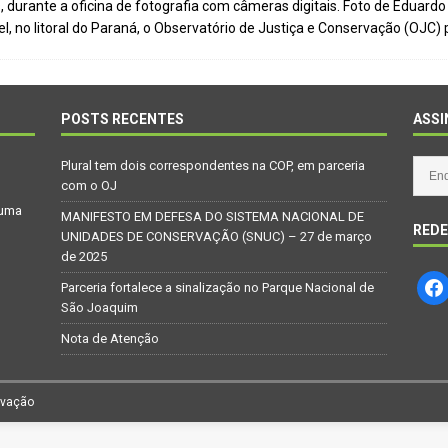
 durante a oficina de fotografia com câmeras digitais. Foto de Eduardo 
Repúdio
OPINIÃO
l, no litoral do Paraná, o Observatório de Justiça e Conservação (OJC)
 derretimento das geleiras dos Andes
CIDADANIA
Paraná se nega a combater desmatamento ilegal na Mata Atlântica
POSTS RECENTES
ASSI
De volta ao século XVI
CIDADANIA
Plural tem dois correspondentes na COP, em parceria
nus e eucalipto às Florestas com Araucárias nos estados do
com o OJ
 uma
O AMBIENTE
MANIFESTO EM DEFESA DO SISTEMA NACIONAL DE
REDE
UNIDADES DE CONSERVAÇÃO (SNUC) – 27 de março
deiro: comércio ilegal faz com que aves percam o habitat natural
de 2025
Parceria fortalece a sinalização no Parque Nacional de
São Joaquim
Nota de Atenção
rvação