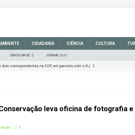
AMBIENTE
CIDADANIA
CIÊNCIA
CULTURA
TU
ENVOLVA-SE
JORNAL OJC
em dois correspondentes na COP, em parceria com o OJ
EM DEFESA DO SISTEMA NACIONAL DE UNIDADES DE
março de 2025
CIDADANIA
Conservação leva oficina de fotografia e
talece a sinalização no Parque Nacional de São Joaquim
rvação
0
Atenção
CIDADANIA