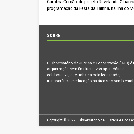
Carolina Corção, do projeto Revelando Olhares,
[ novembro 11, 2024 ]
Nota de 
programação da Festa da Tainha, na Ilha do Me
[ agosto 9, 2024 ]
O assustador
[ agosto 23, 2023 ]
Governo do 
OJC INVESTIGA
SOBRE
[ outubro 3, 2022 ]
Yanomami – 
[ maio 16, 2022 ]
Ameaças do pi
O Observatório de Justiça e Conservação (OJC) é
Paraná e Santa Catarina
MEI
organização sem fins lucrativos apartidária e
[ abril 11, 2022 ]
Papagaio-verda
colaborativa, que trabalha pela legalidade,
transparência e educação na área socioambiental.
CIDADANIA
Copyright © 2022 | Observatório de Justiça e Conse