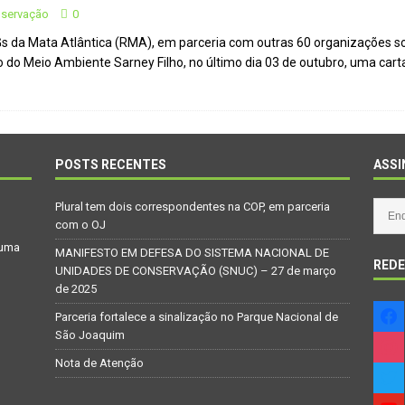
nservação
0
s da Mata Atlântica (RMA), em parceria com outras 60 organizações so
Atenção
CIDADANIA
o do Meio Ambiente Sarney Filho, no último dia 03 de outubro, uma car
Repúdio
OPINIÃO
 derretimento das geleiras dos Andes
CIDADANIA
Paraná se nega a combater desmatamento ilegal na Mata Atlântica
POSTS RECENTES
ASSI
De volta ao século XVI
CIDADANIA
Plural tem dois correspondentes na COP, em parceria
com o OJ
nus e eucalipto às Florestas com Araucárias nos estados do
 uma
MANIFESTO EM DEFESA DO SISTEMA NACIONAL DE
O AMBIENTE
REDE
UNIDADES DE CONSERVAÇÃO (SNUC) – 27 de março
deiro: comércio ilegal faz com que aves percam o habitat natural
de 2025
Parceria fortalece a sinalização no Parque Nacional de
São Joaquim
Nota de Atenção