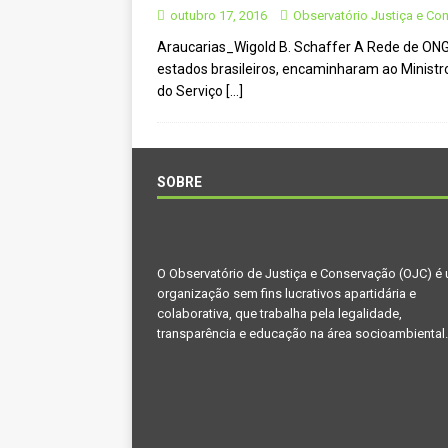
CIDADANIA
outubro 17, 2016
Observatório Justiça e Co
Araucarias_Wigold B. Schaffer A Rede de ONG
[ novembro 29, 2024 ]
Nota de 
estados brasileiros, encaminharam ao Ministr
[ novembro 11, 2024 ]
Nota de 
do Serviço
[…]
[ agosto 9, 2024 ]
O assustador
[ agosto 23, 2023 ]
Governo do 
SOBRE
OJC INVESTIGA
[ outubro 3, 2022 ]
Yanomami – 
[ maio 16, 2022 ]
Ameaças do pi
O Observatório de Justiça e Conservação (OJC) é
Paraná e Santa Catarina
MEI
organização sem fins lucrativos apartidária e
colaborativa, que trabalha pela legalidade,
[ abril 11, 2022 ]
Papagaio-verda
transparência e educação na área socioambiental.
CIDADANIA