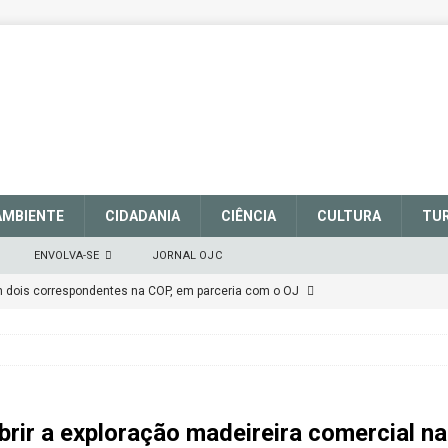
AMBIENTE
CIDADANIA
CIÊNCIA
CULTURA
TU
ENVOLVA-SE
JORNAL OJC
em dois correspondentes na COP, em parceria com o OJ
EM DEFESA DO SISTEMA NACIONAL DE UNIDADES DE
março de 2025
CIDADANIA
brir a exploração madeireira comercial n
talece a sinalização no Parque Nacional de São Joaquim