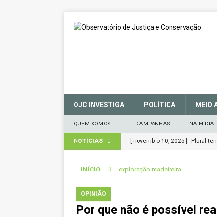
OJC INVESTIGA
POLÍTICA
MEIO 
QUEM SOMOS
CAMPANHAS
NA MÍDIA
NOTÍCIAS
[ novembro 10, 2025 ]
Plural t
CIDADANIA
INÍCIO
exploração madeireira
[ março 27, 2025 ]
MANIFESTO 
CONSERVAÇÃO (SNUC) – 27 de 
OPINIÃO
Por que não é possível rea
[ janeiro 22, 2025 ]
Parceria for