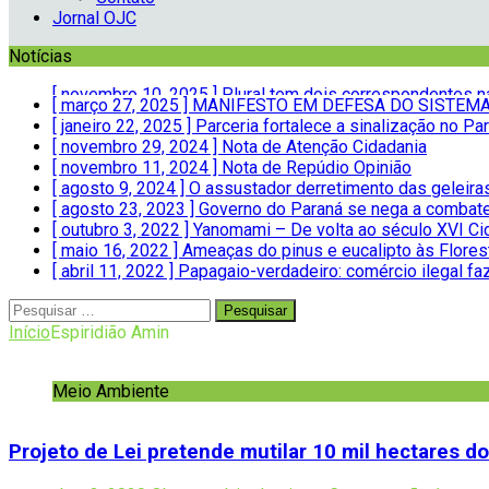
Jornal OJC
Notícias
[ março 27, 2025 ]
MANIFESTO EM DEFESA DO SISTEMA 
[ janeiro 22, 2025 ]
Parceria fortalece a sinalização no 
[ novembro 29, 2024 ]
Nota de Atenção
Cidadania
[ novembro 11, 2024 ]
Nota de Repúdio
Opinião
[ agosto 9, 2024 ]
O assustador derretimento das geleir
[ agosto 23, 2023 ]
Governo do Paraná se nega a combate
[ outubro 3, 2022 ]
Yanomami – De volta ao século XVI
Ci
[ maio 16, 2022 ]
Ameaças do pinus e eucalipto às Flores
[ abril 11, 2022 ]
Papagaio-verdadeiro: comércio ilegal fa
[ novembro 10, 2025 ]
Plural tem dois correspondentes 
Início
Espiridião Amin
Meio Ambiente
Projeto de Lei pretende mutilar 10 mil hectares 
novembro 3, 2020
Observatório Justiça e Conservação
1