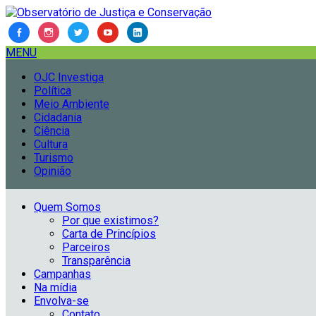
MENU
OJC Investiga
Política
Meio Ambiente
Cidadania
Ciência
Cultura
Turismo
Opinião
Quem Somos
Por que existimos?
Carta de Princípios
Parceiros
Transparência
Campanhas
Na mídia
Envolva-se
Contato