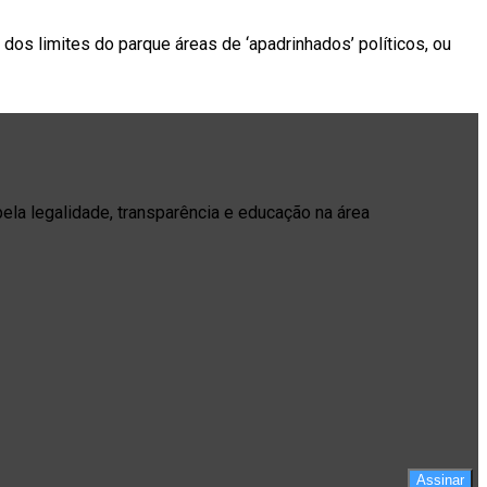
ir dos limites do parque áreas de ‘apadrinhados’ políticos, ou
pela legalidade, transparência e educação na área
Assinar