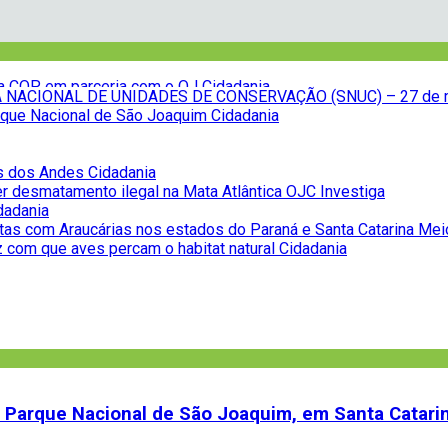
NACIONAL DE UNIDADES DE CONSERVAÇÃO (SNUC) – 27 de 
Parque Nacional de São Joaquim
Cidadania
as dos Andes
Cidadania
r desmatamento ilegal na Mata Atlântica
OJC Investiga
dadania
tas com Araucárias nos estados do Paraná e Santa Catarina
Mei
z com que aves percam o habitat natural
Cidadania
na COP, em parceria com o OJ
Cidadania
do Parque Nacional de São Joaquim, em Santa Catari