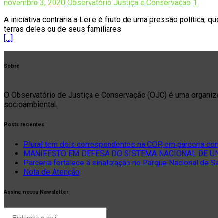
A iniciativa contraria a Lei e é fruto de uma pressão política, 
terras deles ou de seus familiares
[…]
Sobre
O Observatório de Justiça e Conservação (OJC) é uma organizaçã
socioambiental.
Posts recentes
Plural tem dois correspondentes na COP, em parceria co
MANIFESTO EM DEFESA DO SISTEMA NACIONAL DE UNI
Parceria fortalece a sinalização no Parque Nacional de 
Nota de Atenção
Assine nossa Newsletter