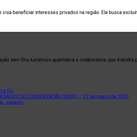
que visa beneficiar interesses privados na região. Ela busca exclu
o sem fins lucrativos apartidária e colaborativa, que trabalha 
m o OJ
DADES DE CONSERVAÇÃO (SNUC) – 27 de março de 2025
São Joaquim